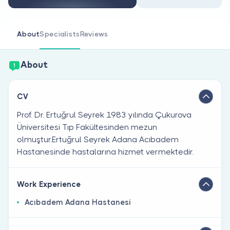
Are you a doctor?
About
Specialists
Reviews
About
CV
Prof. Dr. Ertuğrul Seyrek 1983 yılında Çukurova
Üniversitesi Tıp Fakültesinden mezun
olmuştur.Ertuğrul Seyrek Adana Acıbadem
Hastanesinde hastalarına hizmet vermektedir.
Work Experience
Acıbadem Adana Hastanesi