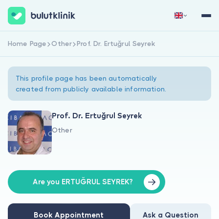
Home Page
Other
Prof. Dr. Ertuğrul Seyrek
Sign Up Now
Sign In
This profile page has been automatically
created from publicly available information.
Prof. Dr. Ertuğrul Seyrek
Other
About Us
For Patients
For Doctors
Are you ERTUĞRUL SEYREK?
Book Appointment
Ask a Question