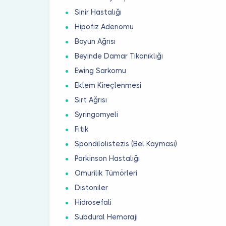
Sinir Hastalığı
Hipofiz Adenomu
Boyun Ağrısı
Beyinde Damar Tıkanıklığı
Ewing Sarkomu
Eklem Kireçlenmesi
Sırt Ağrısı
Syringomyeli
Fıtık
Spondilolistezis (Bel Kayması)
Parkinson Hastalığı
Omurilik Tümörleri
Distoniler
Hidrosefali
Subdural Hemoraji