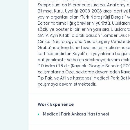
Symposium on Microneurosurgical Anatomy ad
Bilimsel Kurul Üyeliği, 2003-2006 arası dört yı
yayım organları olan “Türk Nöroşirürji Dergisi” 
Editör Yardımcılığı görevlerini yürüttü. Uluslar
sözlü ve poster bildirilerinin yanı sıra, Uluslara
GATA Ayın Kitabı olarak basılan ”Lomber Disk H
Cinical Neurology and Neurosurgery (Amsterd
Grubu' nca, kendisine tevdi edilen makale hakem
sertifikalandırılan Kayalı’ nın yayınlarına bu gü
atıf yapılmıştır ve halen yapılmaya devam edilmek
i10 index'i 18 dir. (Kaynak. Google Scholar) 2
çalışmalarına Özel sektörde devam eden Kayalı
Tıp Fak. ve Afiliye hastanesi Medical Park Batı
çalışmaya devam etmektedir.
Work Experience
Medical Park Ankara Hastanesi