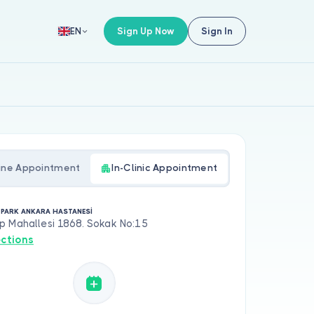
Sign Up Now
Sign In
EN
ine Appointment
In-Clinic Appointment
 PARK ANKARA HASTANESİ
p Mahallesi 1868. Sokak No:15
ections