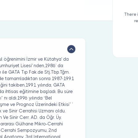
There 
r
ul öğrenimini İzmir ve Kütahya' da
mhuriyet Lisesi' nden,1986’ da
e ile GATA Tıp Fak.de Stj.Tbp.Tğm.
ni de tamamladıktan sonra 1987-1991
ğini takiben,1991 yılında, GATA
da ihtisas eğitimine başladı. Bu süre
” nı aldı.1996 yılında “Bel
ileşme ve Prognoz Üzerindeki Etkisi” ’
k ve Sinir Cerrahisi Uzmanı oldu.
 Ve Sinir Cerr. AD. da Öğr. Üy.
slararası Gülhane Mikro-Cerrahi
o-Cerrahi Sempozyumu, 2nd
l Anatomy, 3rd International