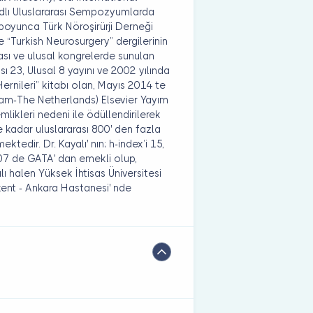
lı Uluslararası Sempozyumlarda
l boyunca Türk Nöroşirürji Derneği
ve “Turkish Neurosurgery” dergilerinin
arası ve ulusal kongrelerde sunulan
rası 23, Ulusal 8 yayını ve 2002 yılında
ernileri” kitabı olan, Mayıs 2014 te
am-The Netherlands) Elsevier Yayım
likleri nedeni ile ödüllendirilerek
ne kadar uluslararası 800' den fazla
tedir. Dr. Kayalı' nın; h-index’i 15,
007 de GATA' dan emekli olup,
 halen Yüksek İhtisas Üniversitesi
kent - Ankara Hastanesi' nde