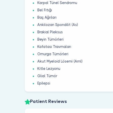
Karpal Tünel Sendromu
Bel Fıtığı
Baş Ağrıları
Ankilozan Spondilit (As)
Brakial Pleksus
Beyin Tümörleri
Kafatası Travmaları
Omurga Tümörleri
Akut Myeloid Lösemi (Aml)
Kitle Lezyonu
Glial Tümör
Epilepsi
Patient Reviews