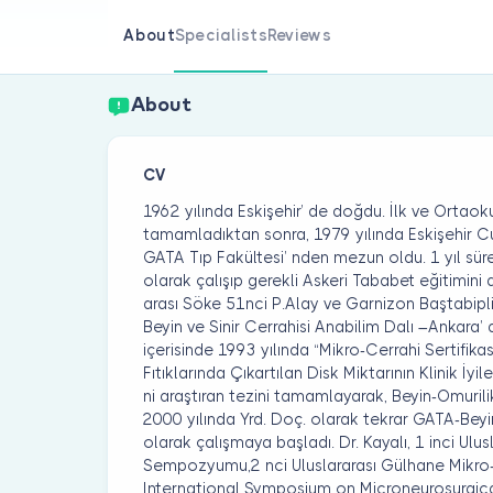
About
Specialists
Reviews
About
CV
1962 yılında Eskişehir’ de doğdu. İlk ve Ortaok
tamamladıktan sonra, 1979 yılında Eskişehir Cu
GATA Tıp Fakültesi’ nden mezun oldu. 1 yıl sür
olarak çalışıp gerekli Askeri Tababet eğitimi
arası Söke 51nci P.Alay ve Garnizon Baştabipli
Beyin ve Sinir Cerrahisi Anabilim Dalı –Ankara’ 
içerisinde 1993 yılında “Mikro-Cerrahi Sertifikası
Fıtıklarında Çıkartılan Disk Miktarının Klinik İy
ni araştıran tezini tamamlayarak, Beyin-Omurili
2000 yılında Yrd. Doç. olarak tekrar GATA-Beyin
olarak çalışmaya başladı. Dr. Kayalı, 1 inci Ulu
Sempozyumu,2 nci Uluslararası Gülhane Mikr
International Symposium on Microneurosurgica