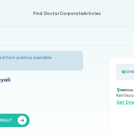
Find Doctor
Corporate
Articles
ed from publicly available
Onl
ayali
MEDİCAL
Kentkoo
Get Dir
AYALI?