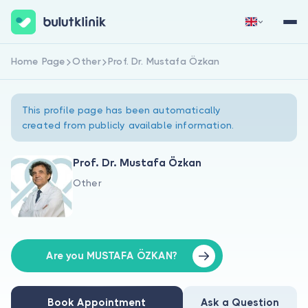
Home Page
Other
Prof. Dr. Mustafa Özkan
Sign Up Now
Sign In
This profile page has been automatically
created from publicly available information.
Prof. Dr. Mustafa Özkan
Other
About Us
For Patients
For Doctors
Are you MUSTAFA ÖZKAN?
Book Appointment
Ask a Question