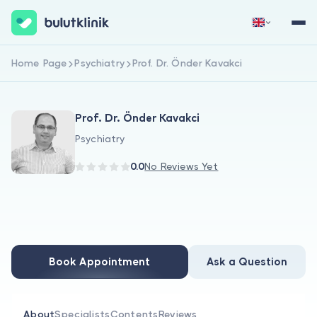
Home Page
Psychiatry
Prof. Dr. Önder Kavakci
Sign Up Now
Sign In
Prof. Dr. Önder Kavakci
Psychiatry
0.0
No Reviews Yet
About Us
For Patients
Book Appointment
Ask a Question
For Doctors
About
Specialists
Contents
Reviews