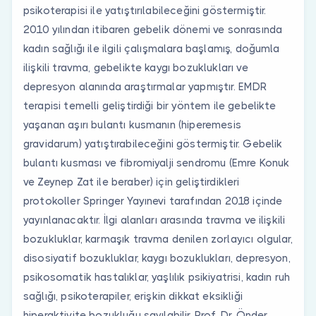
psikoterapisi ile yatıştırılabileceğini göstermiştir.
2010 yılından itibaren gebelik dönemi ve sonrasında
kadın sağlığı ile ilgili çalışmalara başlamış, doğumla
ilişkili travma, gebelikte kaygı bozuklukları ve
depresyon alanında araştırmalar yapmıştır. EMDR
terapisi temelli geliştirdiği bir yöntem ile gebelikte
yaşanan aşırı bulantı kusmanın (hiperemesis
gravidarum) yatıştırabileceğini göstermiştir. Gebelik
bulantı kusması ve fibromiyalji sendromu (Emre Konuk
ve Zeynep Zat ile beraber) için geliştirdikleri
protokoller Springer Yayınevi tarafından 2018 içinde
yayınlanacaktır. İlgi alanları arasında travma ve ilişkili
bozukluklar, karmaşık travma denilen zorlayıcı olgular,
disosiyatif bozukluklar, kaygı bozuklukları, depresyon,
psikosomatik hastalıklar, yaşlılık psikiyatrisi, kadın ruh
sağlığı, psikoterapiler, erişkin dikkat eksikliği
hiperaktivite bozukluğu sayılabilir. Prof. Dr. Önder