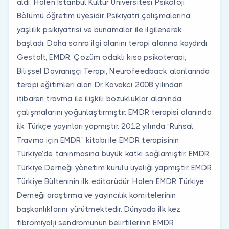
aldı. Halen İstanbul Kültür Üniversitesi Psikoloji
Bölümü öğretim üyesidir. Psikiyatri çalışmalarına
yaşlılık psikiyatrisi ve bunamalar ile ilgilenerek
başladı. Daha sonra ilgi alanını terapi alanına kaydırdı.
Gestalt, EMDR, Çözüm odaklı kısa psikoterapi,
Bilişsel Davranışçı Terapi, Neurofeedback alanlarında
terapi eğitimleri alan Dr. Kavakcı 2008 yılından
itibaren travma ile ilişkili bozukluklar alanında
çalışmalarını yoğunlaştırmıştır. EMDR terapisi alanında
ilk Türkçe yayınları yapmıştır. 2012 yılında “Ruhsal
Travma için EMDR” kitabı ile EMDR terapisinin
Türkiye’de tanınmasına büyük katkı sağlamıştır. EMDR
Türkiye Derneği yönetim kurulu üyeliği yapmıştır. EMDR
Türkiye Bülteninin ilk editörüdür. Halen EMDR Türkiye
Derneği araştırma ve yayıncılık komitelerinin
başkanlıklarını yürütmektedir. Dünyada ilk kez
fibromiyalji sendromunun belirtilerinin EMDR