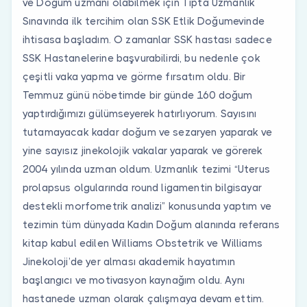
ve Doğum uzmanı olabilmek için Tıpta Uzmanlık
Sınavında ilk tercihim olan SSK Etlik Doğumevinde
ihtisasa başladım. O zamanlar SSK hastası sadece
SSK Hastanelerine başvurabilirdi, bu nedenle çok
çeşitli vaka yapma ve görme fırsatım oldu. Bir
Temmuz günü nöbetimde bir günde 160 doğum
yaptırdığımızı gülümseyerek hatırlıyorum. Sayısını
tutamayacak kadar doğum ve sezaryen yaparak ve
yine sayısız jinekolojik vakalar yaparak ve görerek
2004 yılında uzman oldum. Uzmanlık tezimi “Uterus
prolapsus olgularında round ligamentin bilgisayar
destekli morfometrik analizi” konusunda yaptım ve
tezimin tüm dünyada Kadın Doğum alanında referans
kitap kabul edilen Williams Obstetrik ve Williams
Jinekoloji’de yer alması akademik hayatımın
başlangıcı ve motivasyon kaynağım oldu. Aynı
hastanede uzman olarak çalışmaya devam ettim.