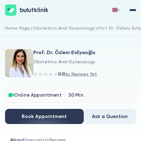
Home Page
Obstetrics And Gynecology
Prof. Dr. Özlem Evli
Sign Up Now
Sign In
Prof. Dr. Özlem Evliyaoğlu
Obstetrics And Gynecology
0.0
No Reviews Yet
About Us
Online Appointment
30 Min.
For Patients
Book Appointment
Ask a Question
For Doctors
About
Specialists
Reviews