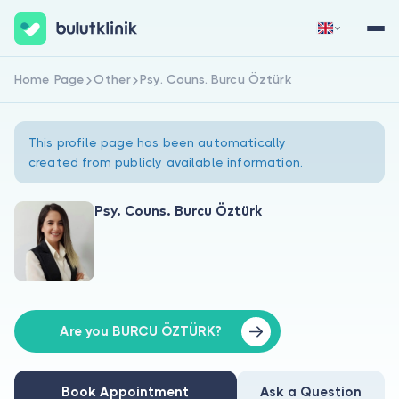
Home Page
Other
Psy. Couns. Burcu Öztürk
Sign Up Now
Sign In
This profile page has been automatically
created from publicly available information.
Psy. Couns. Burcu Öztürk
About Us
For Patients
For Doctors
Are you BURCU ÖZTÜRK?
Book Appointment
Ask a Question