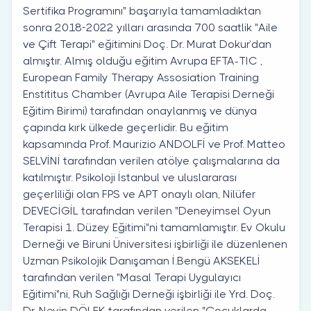
Sertifika Programını" başarıyla tamamladıktan
sonra 2018-2022 yılları arasında 700 saatlik "Aile
ve Çift Terapi" eğitimini Doç. Dr. Murat Dokur’dan
almıştır. Almış olduğu eğitim Avrupa EFTA-TIC ,
European Family Therapy Assosiation Training
Enstititus Chamber (Avrupa Aile Terapisi Derneği
Eğitim Birimi) tarafından onaylanmış ve dünya
çapında kırk ülkede geçerlidir. Bu eğitim
kapsamında Prof. Maurizio ANDOLFİ ve Prof. Matteo
SELVİNİ tarafından verilen atölye çalışmalarına da
katılmıştır. Psikoloji İstanbul ve uluslararası
geçerliliği olan FPS ve APT onaylı olan, Nilüfer
DEVECİGİL tarafından verilen "Deneyimsel Oyun
Terapisi 1. Düzey Eğitimi"ni tamamlamıştır. Ev Okulu
Derneği ve Biruni Üniversitesi işbirliği ile düzenlenen
Uzman Psikolojik Danışaman İ.Bengü AKSEKELİ
tarafından verilen "Masal Terapi Uygulayıcı
Eğitimi"ni, Ruh Sağlığı Derneği işbirliği ile Yrd. Doç.
Dr. Nevin DÖLEK tarafından verilen "Çocuklarda