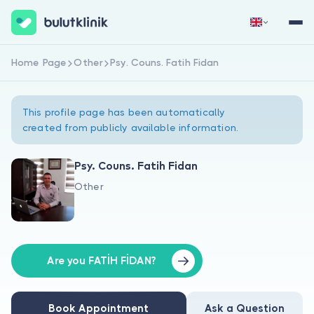
Home Page
Other
Psy. Couns. Fatih Fidan
Sign Up Now
Sign In
This profile page has been automatically
created from publicly available information.
Psy. Couns. Fatih Fidan
Other
About Us
For Patients
For Doctors
Are you FATİH FİDAN?
Book Appointment
Ask a Question