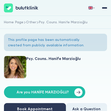
Home Page
Other
Psy. Couns. Hanife Marzioğlu
Sign Up Now
Sign In
This profile page has been automatically
created from publicly available information.
Psy. Couns. Hanife Marzioğlu
About Us
For Patients
For Doctors
Are you HANİFE MARZIOĞLU?
Book Appointment
Ask a Question