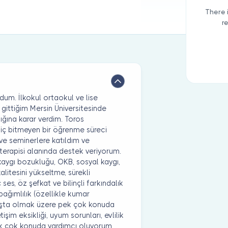
There 
r
dum. İlkokul ortaokul ve lise
gittiğim Mersin Üniversitesinde
ına karar verdim. Toros
Hiç bitmeyen bir öğrenme süreci
 ve seminerlere katıldım ve
 terapisi alanında destek veriyorum.
kaygı bozukluğu, OKB, sosyal kaygı,
alitesini yükseltme, sürekli
es, öz şefkat ve bilinçli farkındalık
 bağımlılık (özellikle kumar
başta olmak üzere pek çok konuda
işim eksikliği, uyum sorunları, evlilik
pek çok konuda yardımcı oluyorum.