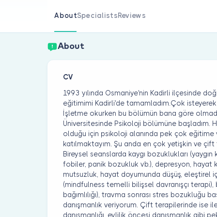
About
Specialists
Reviews
About
CV
1993 yılında Osmaniye'nin Kadirli ilçesinde doğ
eğitimimi Kadirli'de tamamladım.Çok isteyerek 
İşletme okurken bu bölümün bana göre olmadığ
Üniversitesinde Psikoloji bölümüne başladım. 
olduğu için psikoloji alanında pek çok eğitime
katılmaktayım. Şu anda en çok yetişkin ve çift
Bireysel seanslarda kaygı bozuklukları (yaygın 
fobiler, panik bozukluk vb.), depresyon, hayat k
mutsuzluk, hayat doyumunda düşüş, eleştirel iç s
(mindfulness temelli bilişsel davranışçı terapi),
bağımlılığı), travma sonrası stres bozukluğu 
danışmanlık veriyorum. Çift terapilerinde ise ilet
danışmanlığı, evlilik öncesi danışmanlık gibi 