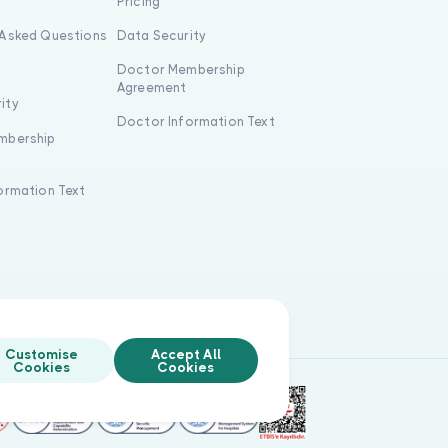
s
Pricing
 Asked Questions
Data Security
Doctor Membership
Agreement
ity
Doctor Information Text
mbership
formation Text
Customise
Accept All
Cookies
Cookies