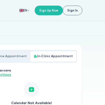
Sign Up Now
Sign In
EN
ine Appointment
In-Clinic Appointment
EM KIRPIK
ections
Calendar Not Available!