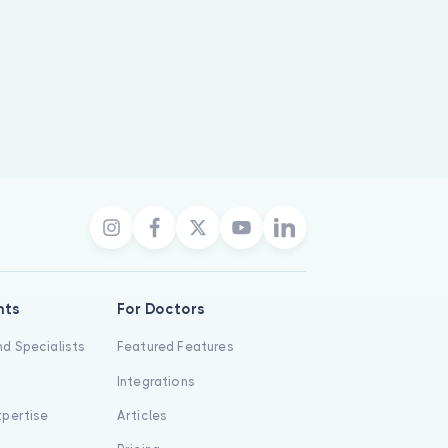
nts
For Doctors
d Specialists
Featured Features
Integrations
xpertise
Articles