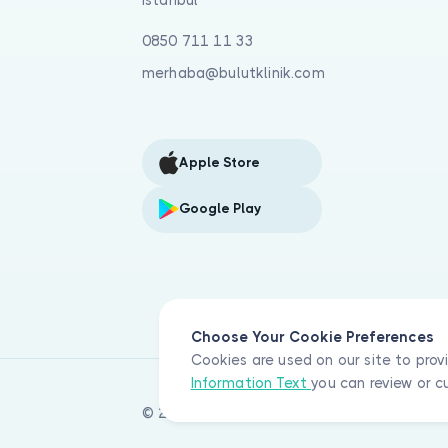
İstanbul
0850 711 11 33
merhaba@bulutklinik.com
Apple Store
Google Play
Choose Your Cookie Preferences
Cookies are used on our site to prov
Information Text
you can review or c
© 2026 Bulut Klinik Teknoloji A.Ş. All rights