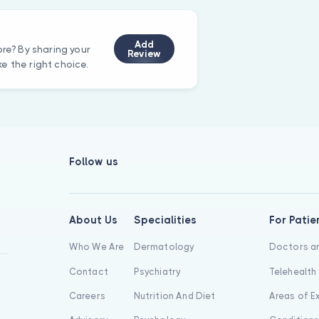
Add
ore? By sharing your
Review
e the right choice.
Follow us
About Us
Specialities
For Patie
Who We Are
Dermatology
Doctors an
Contact
Psychiatry
Telehealth
Careers
Nutrition And Diet
Areas of E