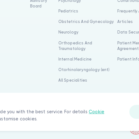
Advisory
Psychology
Condition
Board
Pediatrics
Frequently
Obstetrics And Gynecology
Articles
Neurology
Data Secur
Orthopedics And
Patient Me
Traumatology
Agreement
Internal Medicine
Patient In
Otorhinolaryngology (ent)
All Specialities
ide you with the best service. For details
Cookie
ustomise cookies.
 reserved