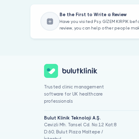
Be the First to Write a Review
Have you visited Psy. GİZEM KIRPIK bef
review, you can help other people mak
Trusted clinic management
software for UK healthcare
professionals
Bulut Klinik Teknoloji A.Ş.
Cevizli Mh. Tansel Cd. No:12 Kat:8
D:60, Bulut Plaza Maltepe /