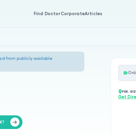
Find Doctor
Corporate
Articles
ed from publicly available
Onl
PSK. GİZ
Get Dir
K?