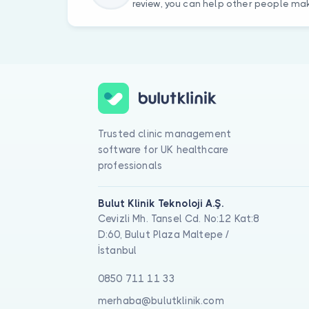
review, you can help other people mak
Trusted clinic management
software for UK healthcare
professionals
Bulut Klinik Teknoloji A.Ş.
Cevizli Mh. Tansel Cd. No:12 Kat:8
D:60, Bulut Plaza Maltepe /
İstanbul
0850 711 11 33
merhaba@bulutklinik.com