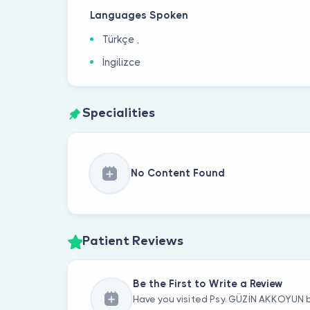
Languages Spoken
Türkçe ,
İngilizce
Specialities
No Content Found
Patient Reviews
Be the First to Write a Review
Have you visited Psy. GÜZİN AKKOYUN b