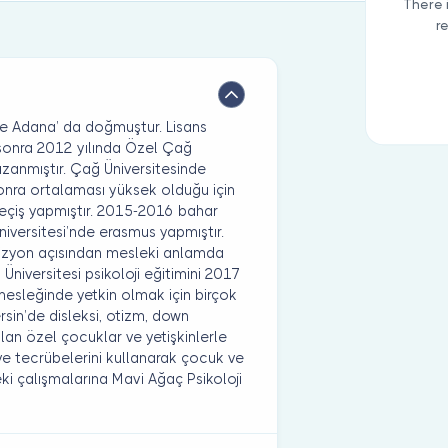
There 
r
de Adana’ da doğmuştur. Lisans
sonra 2012 yılında Özel Çağ
azanmıştır. Çağ Üniversitesinde
n sonra ortalaması yüksek olduğu için
geçiş yapmıştır. 2015-2016 bahar
niversitesi’nde erasmus yapmıştır.
vizyon açısından mesleki anlamda
 Üniversitesi psikoloji eğitimini 2017
esleğinde yetkin olmak için birçok
ersin’de disleksi, otizm, down
olan özel çocuklar ve yetişkinlerle
 ve tecrübelerini kullanarak çocuk ve
eki çalışmalarına Mavi Ağaç Psikoloji