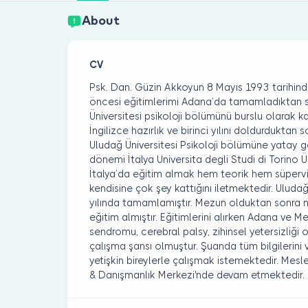
About
CV
Psk. Dan. Güzin Akkoyun 8 Mayıs 1993 tarihin
öncesi eğitimlerimi Adana’da tamamladıktan 
Üniversitesi psikoloji bölümünü burslu olarak k
İngilizce hazırlık ve birinci yılını doldurdukta
Uludağ Üniversitesi Psikoloji bölümüne yatay 
dönemi İtalya Universita degli Studi di Torino Ü
İtalya’da eğitim almak hem teorik hem süper
kendisine çok şey kattığını iletmektedir. Uludağ
yılında tamamlamıştır. Mezun olduktan sonra m
eğitim almıştır. Eğitimlerini alırken Adana ve M
sendromu, cerebral palsy, zihinsel yetersizliği 
çalışma şansı olmuştur. Şuanda tüm bilgilerini
yetişkin bireylerle çalışmak istemektedir. Mesl
& Danışmanlık Merkezi'nde devam etmektedir.