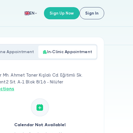
Sign Up Now
Sign In
EN
ine Appointment
In-Clinic Appointment
ir Mh. Ahmet Taner Kışlalı Cd. Eğitimli Sk.
nt2 Sit. A-1 Blok 8/16 - Nilüfer
ections
Calendar Not Available!