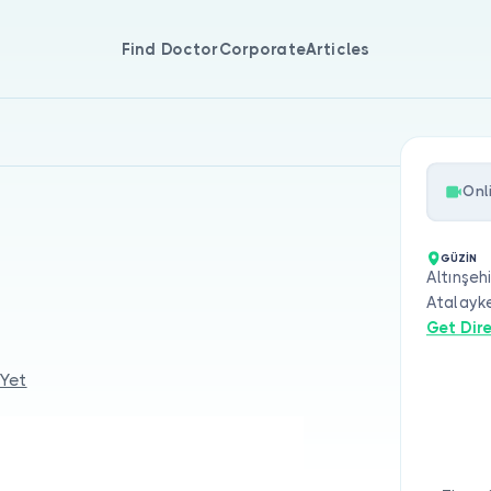
Find Doctor
Corporate
Articles
Onl
GÜZİN
Altınşeh
Atalayke
Get Dir
 Yet