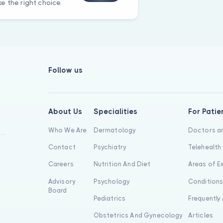
e the right choice.
Follow us
About Us
Specialities
For Patie
Who We Are
Dermatology
Doctors an
Contact
Psychiatry
Telehealth
Careers
Nutrition And Diet
Areas of E
Advisory
Psychology
Condition
Board
Pediatrics
Frequently
Obstetrics And Gynecology
Articles