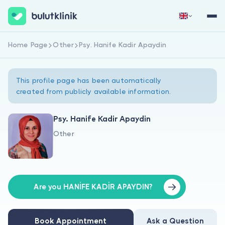
Home Page
Other
Psy. Hanife Kadir Apaydin
Sign Up Now
Sign In
This profile page has been automatically
created from publicly available information.
Psy. Hanife Kadir Apaydin
Other
About Us
For Patients
For Doctors
Are you HANİFE KADİR APAYDIN?
Book Appointment
Ask a Question