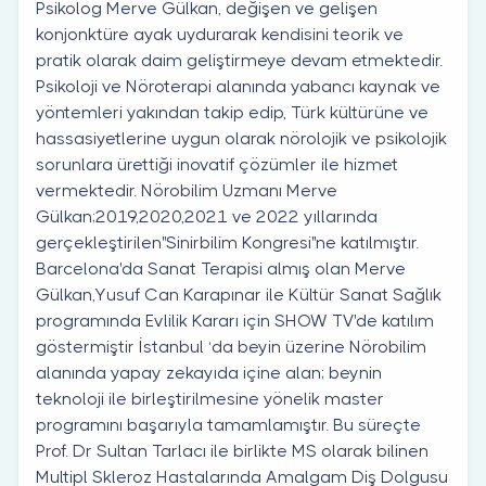
Psikolog Merve Gülkan, değişen ve gelişen
konjonktüre ayak uydurarak kendisini teorik ve
pratik olarak daim geliştirmeye devam etmektedir.
Psikoloji ve Nöroterapi alanında yabancı kaynak ve
yöntemleri yakından takip edip, Türk kültürüne ve
hassasiyetlerine uygun olarak nörolojik ve psikolojik
sorunlara ürettiği inovatif çözümler ile hizmet
vermektedir. Nörobilim Uzmanı Merve
Gülkan;2019,2020,2021 ve 2022 yıllarında
gerçekleştirilen''Sinirbilim Kongresi''ne katılmıştır.
Barcelona'da Sanat Terapisi almış olan Merve
Gülkan,Yusuf Can Karapınar ile Kültür Sanat Sağlık
programında Evlilik Kararı için SHOW TV'de katılım
göstermiştir İstanbul ‘da beyin üzerine Nörobilim
alanında yapay zekayıda içine alan; beynin
teknoloji ile birleştirilmesine yönelik master
programını başarıyla tamamlamıştır. Bu süreçte
Prof. Dr Sultan Tarlacı ile birlikte MS olarak bilinen
Multipl Skleroz Hastalarında Amalgam Diş Dolgusu