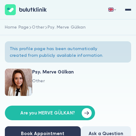
Home Page
Other
Psy. Merve Gülkan
Sign Up Now
Sign In
This profile page has been automatically
created from publicly available information.
Psy. Merve Gülkan
Other
About Us
For Patients
For Doctors
Are you MERVE GÜLKAN?
Book Appointment
Ask a Question