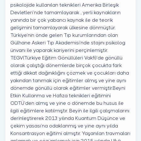
psikolojide kullanılan teknikleri Amerika Birleşik
Devletleri’nde tamamlayarak , yerli kaynakların
yanında bir çok yabancı kaynak ile de teorik
gelişimini tamamlayarak ülkesine dönmüştür.
Türkiye’nin önde gelen Tıp kurumlarından olan
Gülhane Askeri Tıp Akademisi’nde stajını psikolog
ünvanı ile yaparak kariyerini perçinlemiştir.
TEGV(Türkiye Eğitim Gönüllüleri Vakfı)’de gönüllü
olarak çalıştığı dönemlerde birçok çocukta fark
ettiği dikkat dağınıklığını çözmek ve çocukları daha
yakından tanımak için eğitimler almış ve yine aynı
dönemde gönüllü olarak eğitimler vermiştir.Beyni
Etkin Kullanma ve Hafıza teknikleri eğitimini
ODTÜ’den almış ve yine o dönemde bu husus ile
ilgili eğitimlere katılmıştır. Beyin ile ilgili çalışmalarını
derinleştirerek 2013 yılında Kuantum Düşünce ve
çekim yasası’na odaklanmış ve yine aynı yılda
Konsantrasyon eğitimi almıştır. Yaşanılan travmaları
anlamak ve çözümlemek için 2015 yılında Ufuk