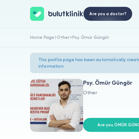
Are you a doctor?
Home Page
Other
Psy. Ömür Güngör
This profile page has been automatically creat
information.
Psy. Ömür Güngör
Other
Are you ÖMÜR GÜN