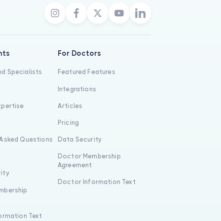
nts
For Doctors
d Specialists
Featured Features
Integrations
xpertise
Articles
s
Pricing
 Asked Questions
Data Security
Doctor Membership
Agreement
ity
Doctor Information Text
mbership
formation Text