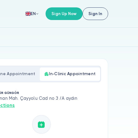
Sign Up Now
Sign In
EN
ine Appointment
In-Clinic Appointment
MÜR GÜNGÖR
nan Mah. Çayyolu Cad no 3 /A aydın
ections