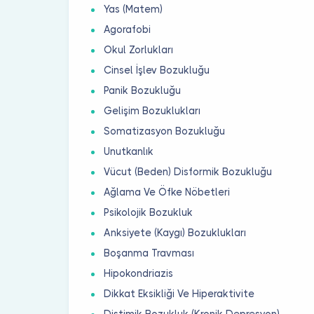
Yas (Matem)
Agorafobi
Okul Zorlukları
Cinsel İşlev Bozukluğu
Panik Bozukluğu
Gelişim Bozuklukları
Somatizasyon Bozukluğu
Unutkanlık
Vücut (Beden) Disformik Bozukluğu
Ağlama Ve Öfke Nöbetleri
Psikolojik Bozukluk
Anksiyete (Kaygı) Bozuklukları
Boşanma Travması
Hipokondriazis
Dikkat Eksikliği Ve Hiperaktivite
Distimik Bozukluk (Kronik Depresyon)