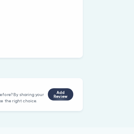
Add
fore? By sharing your
Review
e the right choice.