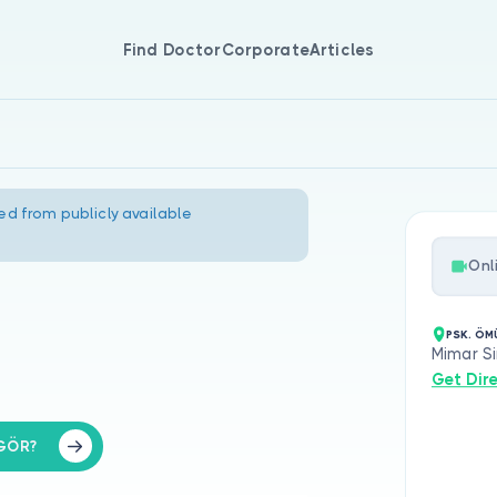
Find Doctor
Corporate
Articles
ed from publicly available
Onl
PSK. Ö
Mimar Si
Get Dir
GÖR?