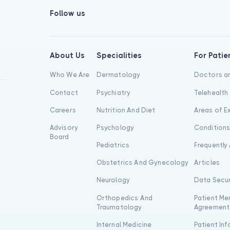
Follow us
About Us
Specialities
For Patie
Who We Are
Dermatology
Doctors an
Contact
Psychiatry
Telehealth
Careers
Nutrition And Diet
Areas of E
Advisory
Psychology
Condition
Board
Pediatrics
Frequently
Obstetrics And Gynecology
Articles
Neurology
Data Secur
Orthopedics And
Patient Me
Traumatology
Agreement
Internal Medicine
Patient In