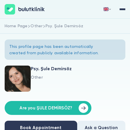
Home Page
Other
Psy. Şule Demirsöz
Sign Up Now
Sign In
This profile page has been automatically
created from publicly available information.
Psy. Şule Demirsöz
Other
About Us
For Patients
For Doctors
Are you ŞULE DEMİRSÖZ?
Book Appointment
Ask a Question