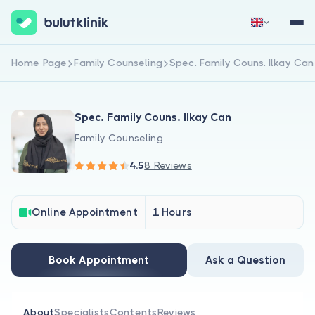
Home Page
Family Counseling
Spec. Family Couns. Ilkay Can
Sign Up Now
Sign In
Spec. Family Couns. Ilkay Can
Family Counseling
4.5
8 Reviews
About Us
Online Appointment
1 Hours
For Patients
Book Appointment
Ask a Question
For Doctors
About
Specialists
Contents
Reviews