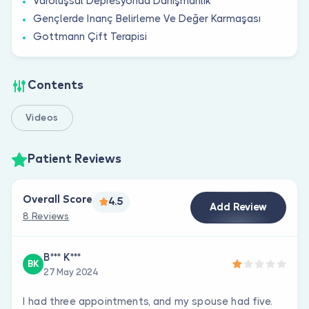
Varoluşsal Depresyonda Danışmanlık
Gençlerde Inanç Belirleme Ve Değer Karmaşası
Gottmann Çift Terapisi
Contents
Videos
Patient Reviews
Overall Score
4.5
Add Review
8 Reviews
B*** K***
BK
27 May 2024
I had three appointments, and my spouse had five.