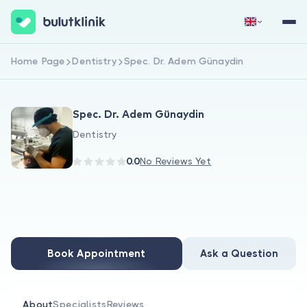
Home Page
Dentistry
Spec. Dr. Adem Günaydin
Sign Up Now
Sign In
Spec. Dr. Adem Günaydin
Dentistry
0.0
No Reviews Yet
About Us
For Patients
Book Appointment
Ask a Question
For Doctors
About
Specialists
Reviews