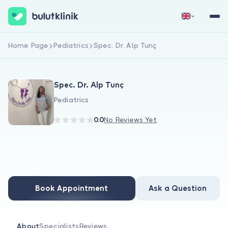
Home Page
Pediatrics
Spec. Dr. Alp Tunç
Sign Up Now
Sign In
Spec. Dr. Alp Tunç
Pediatrics
0.0
No Reviews Yet
About Us
For Patients
Book Appointment
Ask a Question
For Doctors
About
Specialists
Reviews