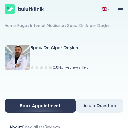
Home Page
Internal Medicine
Spec. Dr. Alper Daşkin
Sign Up Now
Sign In
Spec. Dr. Alper Daşkin
0.0
No Reviews Yet
About Us
For Patients
Book Appointment
Ask a Question
For Doctors
About
Specialists
Reviews