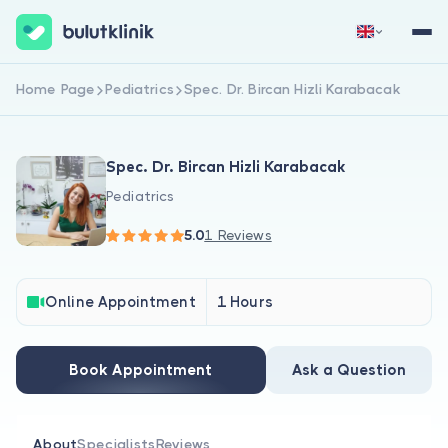
Home Page
Pediatrics
Spec. Dr. Bircan Hizli Karabacak
Sign Up Now
Sign In
Spec. Dr. Bircan Hizli Karabacak
Pediatrics
5.0
1 Reviews
About Us
Online Appointment
1 Hours
For Patients
Book Appointment
Ask a Question
For Doctors
About
Specialists
Reviews