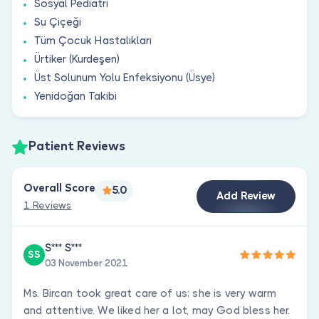
Sosyal Pediatri
Su Çiçeği
Tüm Çocuk Hastalıkları
Ürtiker (Kurdeşen)
Üst Solunum Yolu Enfeksiyonu (Üsye)
Yenidoğan Takibi
Patient Reviews
Overall Score
5.0
Add Review
1 Reviews
S*** S***
SS
03 November 2021
Ms. Bircan took great care of us; she is very warm
and attentive. We liked her a lot, may God bless her.