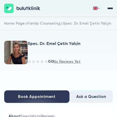
Home Page
Family Counseling
Spec. Dr. Emel Çetin Yalçin
Sign Up Now
Sign In
Spec. Dr. Emel Çetin Yalçin
0.0
No Reviews Yet
About Us
For Patients
Book Appointment
Ask a Question
For Doctors
About
Specialists
Reviews