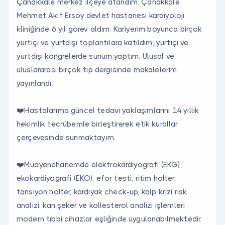
Çanakkale merkez ilçeye atandım. Çanakkale
Mehmet Akif Ersoy devlet hastanesi kardiyoloji
kliniğinde 6 yıl görev aldım. Kariyerim boyunca birçok
yurtiçi ve yurtdışı toplantılara katıldım, yurtiçi ve
yurtdışı kongrelerde sunum yaptım. Ulusal ve
uluslararası birçok tıp dergisinde makalelerim
yayınlandı.
❤️Hastalarıma güncel tedavi yaklaşımlarını 14 yıllık
hekimlik tecrübemle birleştirerek etik kurallar
çerçevesinde sunmaktayım.
❤️Muayenehanemde elektrokardiyografi (EKG),
ekokardiyografi (EKO), efor testi, ritim holter,
tansiyon holter, kardiyak check-up, kalp krizi risk
analizi, kan şeker ve kollesterol analizi işlemleri
modern tıbbi cihazlar eşliğinde uygulanabilmektedir.