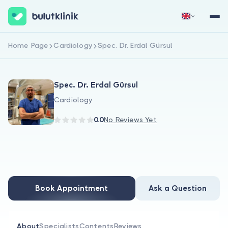
Home Page
Cardiology
Spec. Dr. Erdal Gürsul
Sign Up Now
Sign In
Spec. Dr. Erdal Gürsul
Cardiology
0.0
No Reviews Yet
About Us
For Patients
Book Appointment
Ask a Question
For Doctors
About
Specialists
Contents
Reviews