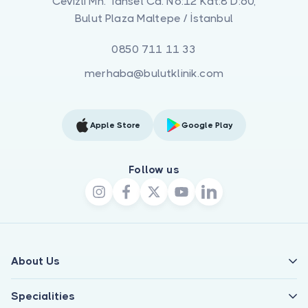
Cevizli Mh. Tansel Cd. No:12 Kat:8 D:60,
Bulut Plaza Maltepe / İstanbul
0850 711 11 33
merhaba@bulutklinik.com
Apple Store
Google Play
Follow us
About Us
Specialities