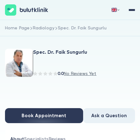
Home Page
Radiology
Spec. Dr. Faik Sungurlu
Sign Up Now
Sign In
Spec. Dr. Faik Sungurlu
0.0
No Reviews Yet
About Us
For Patients
Book Appointment
Ask a Question
For Doctors
About
Specialists
Reviews