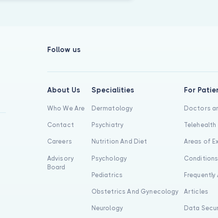
Follow us
About Us
Specialities
For Patie
Who We Are
Dermatology
Doctors an
Contact
Psychiatry
Telehealth
Careers
Nutrition And Diet
Areas of E
Advisory
Psychology
Condition
Board
Pediatrics
Frequently
Obstetrics And Gynecology
Articles
Neurology
Data Secur