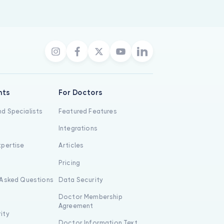
nts
For Doctors
d Specialists
Featured Features
Integrations
xpertise
Articles
s
Pricing
 Asked Questions
Data Security
Doctor Membership
Agreement
ity
Doctor Information Text