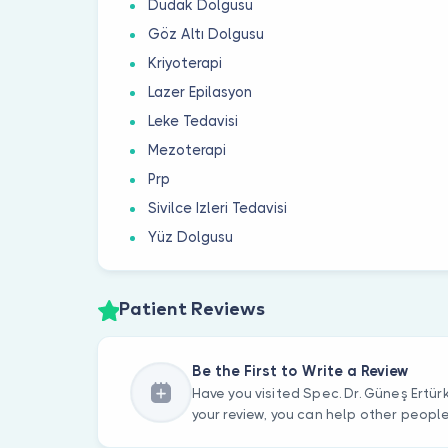
Dudak Dolgusu
Göz Altı Dolgusu
Kriyoterapi
Lazer Epilasyon
Leke Tedavisi
Mezoterapi
Prp
Sivilce Izleri Tedavisi
Yüz Dolgusu
Patient Reviews
Be the First to Write a Review
Have you visited Spec. Dr. Güneş Ertür
your review, you can help other peopl