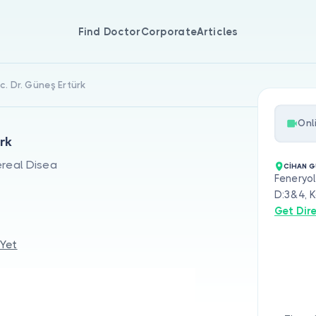
Find Doctor
Corporate
Articles
c. Dr. Güneş Ertürk
Onl
rk
real Disea
CİHAN G
Feneryol
D:3&4, K
Get Dir
 Yet