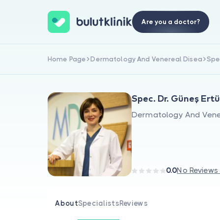
Are you a doctor?
Home Page
Dermatology And Venereal Disea
Spe
Spec. Dr. Güneş Ertü
Dermatology And Vene
0.0
No Reviews
About
Specialists
Reviews