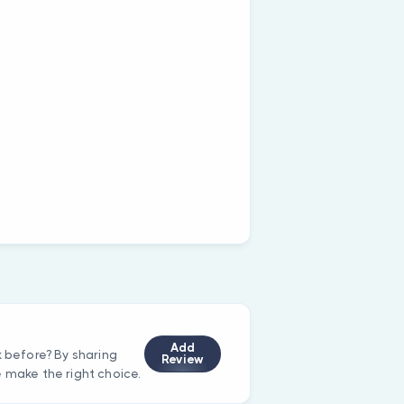
Add
k before? By sharing
Review
e make the right choice.