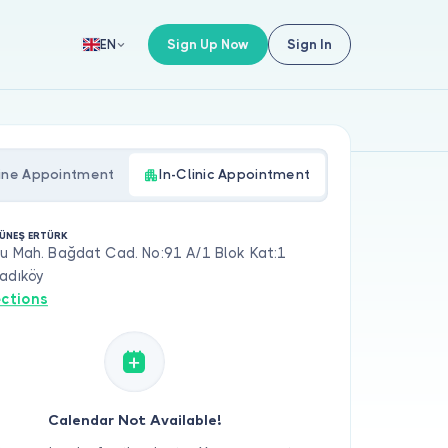
Sign Up Now
Sign In
EN
ine Appointment
In-Clinic Appointment
ÜNEŞ ERTÜRK
u Mah. Bağdat Cad. No:91 A/1 Blok Kat:1
adıköy
ections
Calendar Not Available!