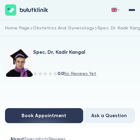
Home Page
Obstetrics And Gynecology
Spec. Dr. Kadir Kan
Sign Up Now
Sign In
Spec. Dr. Kadir Kangal
0.0
No Reviews Yet
About Us
For Patients
Book Appointment
Ask a Question
For Doctors
About
Specialists
Reviews