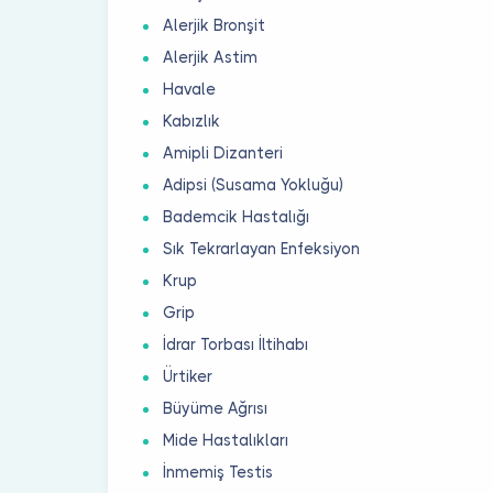
Alerjik Bronşit
Alerjik Astim
Havale
Kabızlık
Amipli Dizanteri
Adipsi (Susama Yokluğu)
Bademcik Hastalığı
Sık Tekrarlayan Enfeksiyon
Krup
Grip
İdrar Torbası İltihabı
Ürtiker
Büyüme Ağrısı
Mide Hastalıkları
İnmemiş Testis