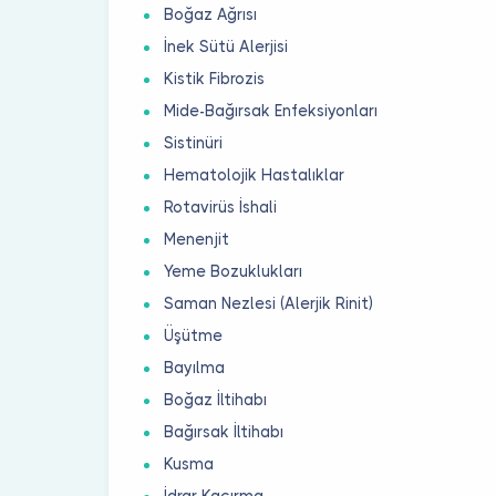
Boğaz Ağrısı
İnek Sütü Alerjisi
Kistik Fibrozis
Mide-Bağırsak Enfeksiyonları
Sistinüri
Hematolojik Hastalıklar
Rotavirüs İshali
Menenjit
Yeme Bozuklukları
Saman Nezlesi (Alerjik Rinit)
Üşütme
Bayılma
Boğaz İltihabı
Bağırsak İltihabı
Kusma
İdrar Kaçırma