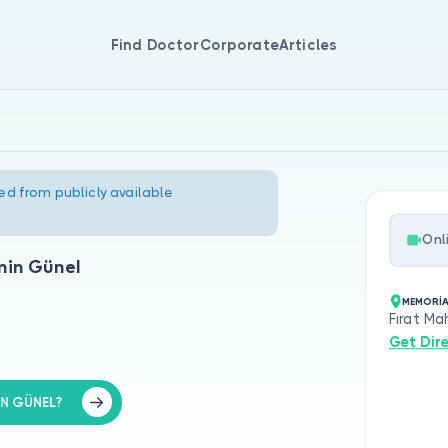
Find Doctor
Corporate
Articles
ed from publicly available
Onl
min Günel
MEMORİA
Fırat Ma
Get Dir
İN GÜNEL?