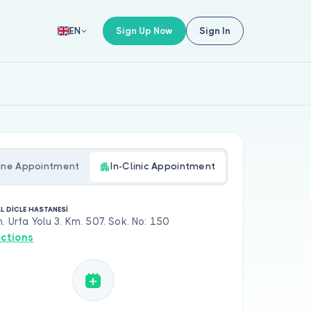
Sign Up Now
Sign In
EN
ine Appointment
In-Clinic Appointment
L DİCLE HASTANESİ
h. Urfa Yolu 3. Km. 507. Sok. No: 150
ections