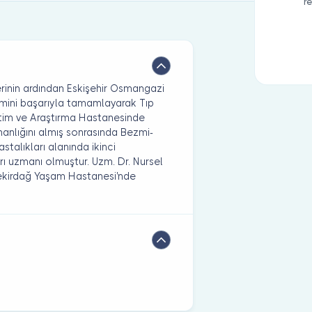
r
erinin ardından Eskişehir Osmangazi
itimini başarıyla tamamlayarak Tıp
tim ve Araştırma Hastanesinde
zmanlığını almış sonrasında Bezmi-
talıkları alanında ikinci
rı uzmanı olmuştur. Uzm. Dr. Nursel
Tekirdağ Yaşam Hastanesi'nde