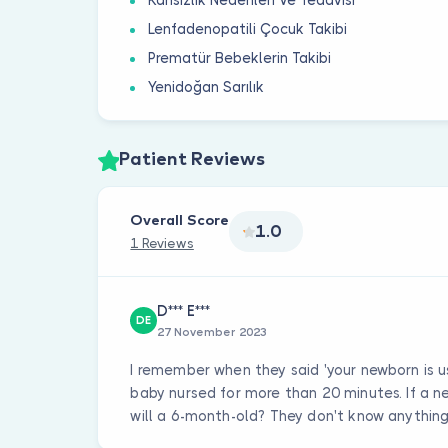
Kansızlık Nedenleri Ve Tedavisi
Lenfadenopatili Çocuk Takibi
Prematür Bebeklerin Takibi
Yenidoğan Sarılık
Patient Reviews
Overall Score
1.0
1 Reviews
D*** E***
DE
27 November 2023
I remember when they said 'your newborn is u
baby nursed for more than 20 minutes. If a 
will a 6-month-old? They don't know anything