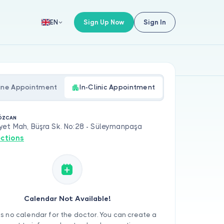
Sign Up Now
Sign In
EN
ine Appointment
In-Clinic Appointment
 ÖZCAN
yet Mah, Büşra Sk. No:28 - Süleymanpaşa
ections
Calendar Not Available!
is no calendar for the doctor. You can create a