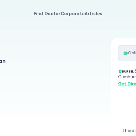
Find Doctor
Corporate
Articles
Onl
can
NURSEL
Cumhuri
Get Dir
There 