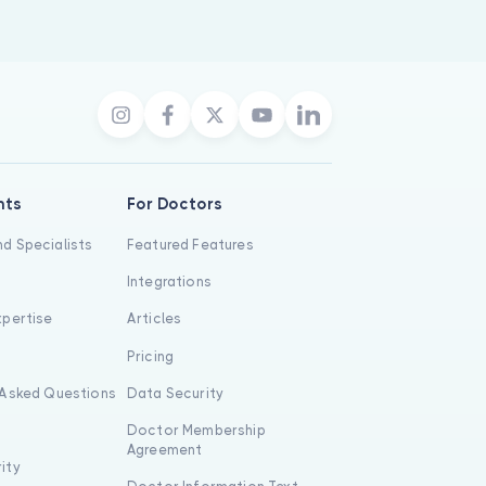
nts
For Doctors
d Specialists
Featured Features
Integrations
xpertise
Articles
s
Pricing
 Asked Questions
Data Security
Doctor Membership
Agreement
ity