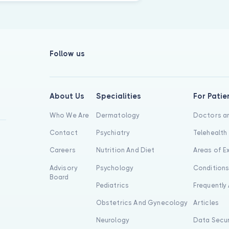
Follow us
About Us
Specialities
For Patie
Who We Are
Dermatology
Doctors an
Contact
Psychiatry
Telehealth
Careers
Nutrition And Diet
Areas of E
Advisory
Psychology
Condition
Board
Pediatrics
Frequently
Obstetrics And Gynecology
Articles
Neurology
Data Secur