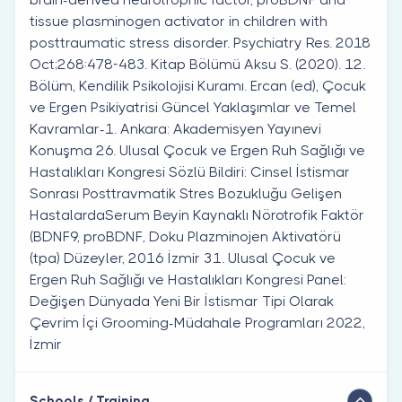
tissue plasminogen activator in children with
posttraumatic stress disorder. Psychiatry Res. 2018
Oct;268:478-483. Kitap Bölümü Aksu S. (2020). 12.
Bölüm, Kendilik Psikolojisi Kuramı. Ercan (ed), Çocuk
ve Ergen Psikiyatrisi Güncel Yaklaşımlar ve Temel
Kavramlar-1. Ankara: Akademisyen Yayınevi
Konuşma 26. Ulusal Çocuk ve Ergen Ruh Sağlığı ve
Hastalıkları Kongresi Sözlü Bildiri: Cinsel İstismar
Sonrası Posttravmatik Stres Bozukluğu Gelişen
HastalardaSerum Beyin Kaynaklı Nörotrofik Faktör
(BDNF9, proBDNF, Doku Plazminojen Aktivatörü
(tpa) Düzeyler, 2016 İzmir 31. Ulusal Çocuk ve
Ergen Ruh Sağlığı ve Hastalıkları Kongresi Panel:
Değişen Dünyada Yeni Bir İstismar Tipi Olarak
Çevrim İçi Grooming-Müdahale Programları 2022,
İzmir
Schools / Training