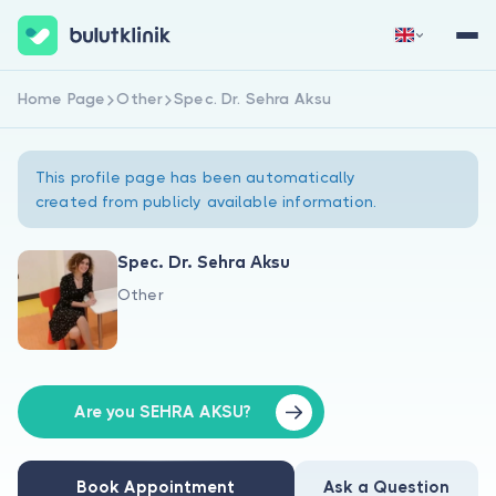
Home Page
Other
Spec. Dr. Sehra Aksu
Sign Up Now
Sign In
This profile page has been automatically
created from publicly available information.
Spec. Dr. Sehra Aksu
Other
About Us
For Patients
For Doctors
Are you SEHRA AKSU?
Book Appointment
Ask a Question