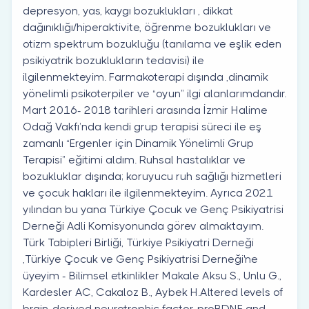
depresyon, yas, kaygı bozuklukları , dikkat
dağınıklığı/hiperaktivite, öğrenme bozuklukları ve
otizm spektrum bozukluğu (tanılama ve eşlik eden
psikiyatrik bozuklukların tedavisi) ile
ilgilenmekteyim. Farmakoterapi dışında ,dinamik
yönelimli psikoterpiler ve “oyun” ilgi alanlarımdandır.
Mart 2016- 2018 tarihleri arasında İzmir Halime
Odağ Vakfı’nda kendi grup terapisi süreci ile eş
zamanlı “Ergenler için Dinamik Yönelimli Grup
Terapisi” eğitimi aldım. Ruhsal hastalıklar ve
bozukluklar dışında; koruyucu ruh sağlığı hizmetleri
ve çocuk hakları ile ilgilenmekteyim. Ayrıca 2021
yılından bu yana Türkiye Çocuk ve Genç Psikiyatrisi
Derneği Adli Komisyonunda görev almaktayım.
Türk Tabipleri Birliği, Türkiye Psikiyatri Derneği
,Türkiye Çocuk ve Genç Psikiyatrisi Derneği'ne
üyeyim - Bilimsel etkinlikler Makale Aksu S., Unlu G.,
Kardesler AC, Cakaloz B., Aybek H.Altered levels of
brain-derived neurotrophic factor, proBDNF and