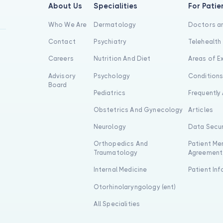
About Us
Specialities
For Patie
Who We Are
Dermatology
Doctors an
Contact
Psychiatry
Telehealth
Careers
Nutrition And Diet
Areas of E
Advisory
Psychology
Condition
Board
Pediatrics
Frequently
Obstetrics And Gynecology
Articles
Neurology
Data Secur
Orthopedics And
Patient Me
Traumatology
Agreement
Internal Medicine
Patient In
Otorhinolaryngology (ent)
All Specialities