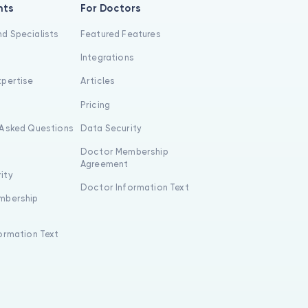
nts
For Doctors
d Specialists
Featured Features
Integrations
xpertise
Articles
s
Pricing
 Asked Questions
Data Security
Doctor Membership
Agreement
ity
Doctor Information Text
mbership
formation Text