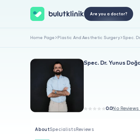
Are you a doctor?
Home Page
Plastic And Aesthetic Surgery
Spec. D
Spec. Dr. Yunus Doğ
0.0
No Reviews
About
Specialists
Reviews