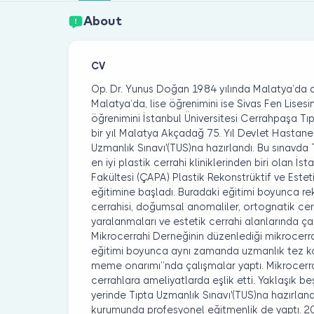
About
CV
Op. Dr. Yunus Doğan 1984 yılında Malatya’da d
Malatya’da, lise öğrenimini ise Sivas Fen Lisesi
öğrenimini İstanbul Üniversitesi Cerrahpaşa Tı
bir yıl Malatya Akçadağ 75. Yıl Devlet Hastane
Uzmanlık Sınavı'(TUS)na hazırlandı. Bu sınavda 
en iyi plastik cerrahi kliniklerinden biri olan İs
Fakültesi (ÇAPA) Plastik Rekonstrüktif ve Estet
eğitimine başladı. Buradaki eğitimi boyunca rek
cerrahisi, doğumsal anomaliler, ortognatik cerr
yaralanmaları ve estetik cerrahi alanlarında çal
Mikrocerrahi Derneğinin düzenlediği mikrocerrah
eğitimi boyunca aynı zamanda uzmanlık tez ko
meme onarımı’’nda çalışmalar yaptı. Mikrocerra
cerrahlara ameliyatlarda eşlik etti. Yaklaşık be
yerinde Tıpta Uzmanlık Sınavı'(TUS)na hazırlan
kurumunda profesyonel eğitmenlik de yaptı. 20