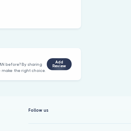
Add
AN before? By sharing
Review
e make the right choice.
Follow us