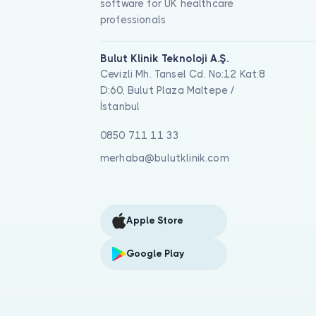
software for UK healthcare
professionals
Bulut Klinik Teknoloji A.Ş.
Cevizli Mh. Tansel Cd. No:12 Kat:8
D:60, Bulut Plaza Maltepe /
İstanbul
0850 711 11 33
merhaba@bulutklinik.com
Apple Store
Google Play