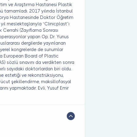
tim ve Araştırma Hastanesi Plastik
nü tamamladı. 2017 yılında İstanbul
 Florya Hastanesinde Doktor Öğretim
yıl meslektaşlarıyla “Clinicplast”ı
ik Cerrahi (Zayıflama Sonrası
ı operasyonlar yapan Op. Dr. Yunus
uslararası dergilerde yayınlanan
e yerel kongrelerde de sunumlar
da European Board of Plastic
) sözlü sınavını da verdikten sonra
nırlı sayıdaki doktorlardan biri oldu.
e estetiği ve rekonstrüksiyonu,
 vücut şekillendirme, maksillofasyal
arını yapmaktadır. Evli, Yusuf Emir