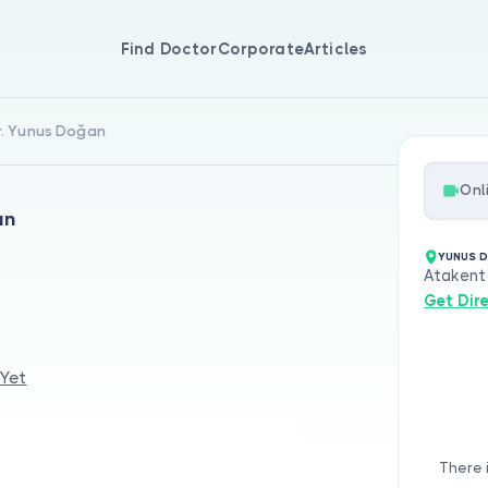
Find Doctor
Corporate
Articles
r. Yunus Doğan
Onl
an
YUNUS 
Atakent
Get Dir
 Yet
There 