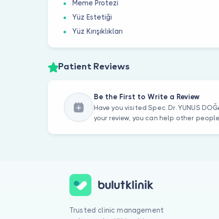
Meme Protezi
Yüz Estetiği
Yüz Kırışıklıkları
Patient Reviews
Be the First to Write a Review
Have you visited Spec. Dr. YUNUS DOĞ
your review, you can help other peopl
Trusted clinic management