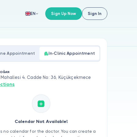
Sign Up Now
Sign In
EN
ine Appointment
In-Clinic Appointment
DOĞAN
 Mahallesi 4. Cadde No: 36, Küçükçekmece
ections
Calendar Not Available!
is no calendar for the doctor. You can create a