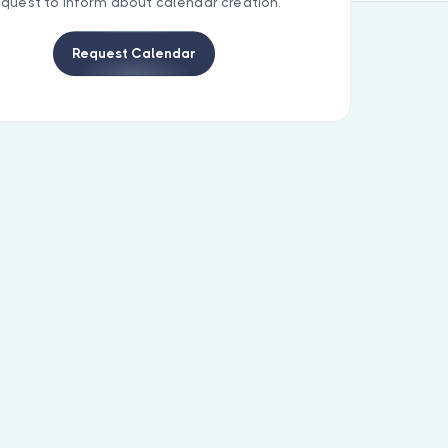
equest to inform about calendar creation.
Request Calendar