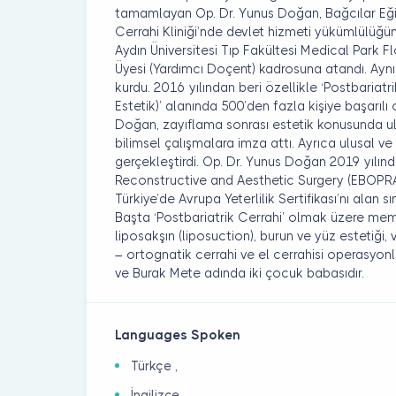
tamamlayan Op. Dr. Yunus Doğan, Bağcılar Eği
Cerrahi Kliniği’nde devlet hizmeti yükümlülüğü
Aydın Üniversitesi Tıp Fakültesi Medical Park
Üyesi (Yardımcı Doçent) kadrosuna atandı. Aynı 
kurdu. 2016 yılından beri özellikle ‘Postbariatr
Estetik)’ alanında 500’den fazla kişiye başarıl
Doğan, zayıflama sonrası estetik konusunda ul
bilimsel çalışmalara imza attı. Ayrıca ulusal v
gerçekleştirdi. Op. Dr. Yunus Doğan 2019 yılın
Reconstructive and Aesthetic Surgery (EBOPRAS
Türkiye’de Avrupa Yeterlilik Sertifikası’nı alan sı
Başta ‘Postbariatrik Cerrahi’ olmak üzere mem
liposakşın (liposuction), burun ve yüz estetiği,
– ortognatik cerrahi ve el cerrahisi operasyonl
ve Burak Mete adında iki çocuk babasıdır.
Languages Spoken
Türkçe ,
İngilizce