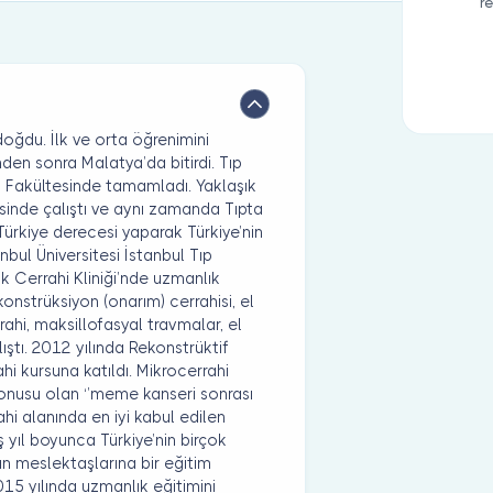
r
oğdu. İlk ve orta öğrenimini
nden sonra Malatya’da bitirdi. Tıp
p Fakültesinde tamamladı. Yaklaşık
sinde çalıştı ve aynı zamanda Tıpta
Türkiye derecesi yaparak Türkiye’nin
tanbul Üniversitesi İstanbul Tıp
ik Cerrahi Kliniği’nde uzmanlık
onstrüksiyon (onarım) cerrahisi, el
ahi, maksillofasyal travmalar, el
ıştı. 2012 yılında Rekonstrüktif
i kursuna katıldı. Mikrocerrahi
nusu olan ‘’meme kanseri sonrası
hi alanında en iyi kabul edilen
ş yıl boyunca Türkiye’nin birçok
an meslektaşlarına bir eğitim
15 yılında uzmanlık eğitimini