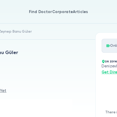
Find Doctor
Corporate
Articles
 Zeynep Banu Güler
Onl
nu Güler
DR ZEYN
Denizev
Get Dir
 Yet
There 