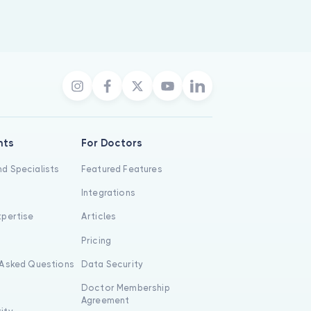
nts
For Doctors
d Specialists
Featured Features
Integrations
xpertise
Articles
s
Pricing
 Asked Questions
Data Security
Doctor Membership
Agreement