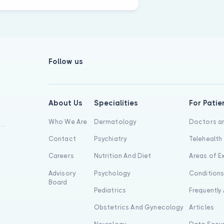
Follow us
About Us
Specialities
For Patie
Who We Are
Dermatology
Doctors an
Contact
Psychiatry
Telehealth
Careers
Nutrition And Diet
Areas of E
Advisory
Psychology
Condition
Board
Pediatrics
Frequently
Obstetrics And Gynecology
Articles