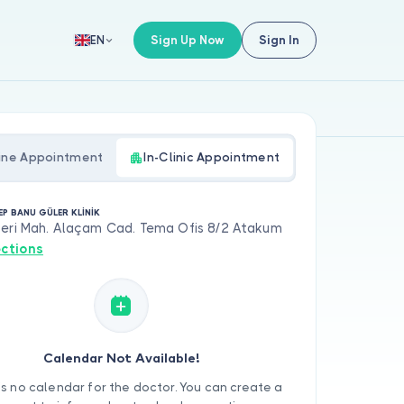
Sign Up Now
Sign In
EN
ine Appointment
In-Clinic Appointment
EP BANU GÜLER KLİNİK
leri Mah. Alaçam Cad. Tema Ofis 8/2 Atakum
ections
Calendar Not Available!
is no calendar for the doctor. You can create a