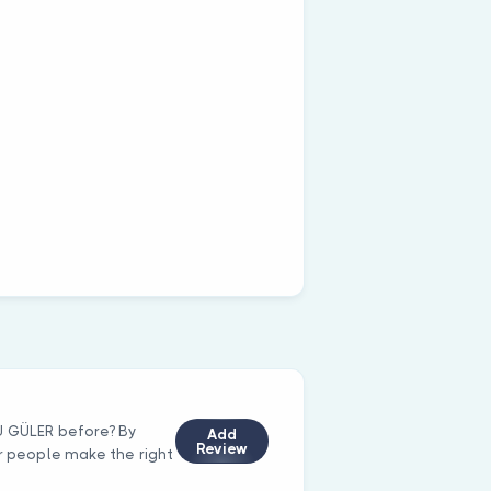
U GÜLER before? By
Add
Review
er people make the right