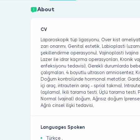
About
CV
Laparoskopik tüp ligasyonu, Over kist ameliyatla
zarı onarımı, Genital estetik, Labioplasti (uza
şekillendirme operasyonu), Vajinoplasti (vajina 
Lazer ile idrar kaçırma operasyonları, Kronik vaj
enfeksiyonu tedavisi), Gerekli durumlarda beb
çalışmaları, 4 boyutlu ultrason amniosentez, Kı
Doğum kontrolünde hormonal metotlar, Gardasil
içi araç, intrauterin araç - sprial takma), Intra
(aşılama), İkili tarama testi, Üçlü tarama testi
Normal (vajinal) doğum, Ağrısız doğum (prenses
Ağrılı cinsel ilişki tedavisi,
Languages Spoken
Türkçe ,