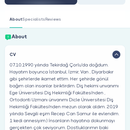
Are you a doctor?
About
Specialists
Reviews
About
CV
07.10.1990 yılında Tekirdağ Çorlu'da doğdum.
Hayatım boyunca İstanbul, İzmir, Van , Diyarbakır
gibi şehirlerde ikamet ettim. Her şehirde gönül
bağım olan insanlar biriktirdim. Diş hekimi unvanımı
Ege Üniversitesi Diş Hekimliği Fakültesi'nden ,
Ortodonti Uzmanı ünvanımı Dicle Üniversitesi Diş
Hekimliği Fakültesi'nden mezun olarak aldım. 2019
yılında Sevgili eşim Recep Can Samur ile evlendim.
1 kedi annesiyim:) İnsanların hayatına dokunmayı
gerçekten çok seviyorum. Dostluklarımın baki