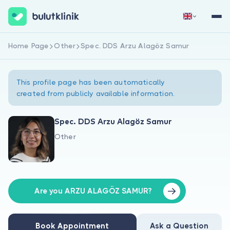
Home Page
Other
Spec. DDS Arzu Alagöz Samur
Sign Up Now
Sign In
This profile page has been automatically
created from publicly available information.
Spec. DDS Arzu Alagöz Samur
Other
About Us
For Patients
For Doctors
Are you ARZU ALAGÖZ SAMUR?
Book Appointment
Ask a Question