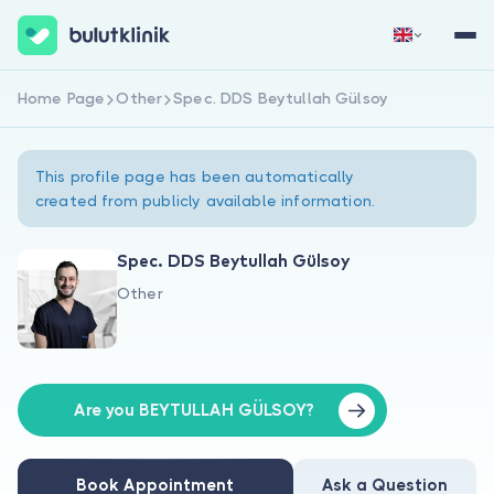
Home Page
Other
Spec. DDS Beytullah Gülsoy
Sign Up Now
Sign In
This profile page has been automatically
created from publicly available information.
Spec. DDS Beytullah Gülsoy
Other
About Us
For Patients
For Doctors
Are you BEYTULLAH GÜLSOY?
Book Appointment
Ask a Question