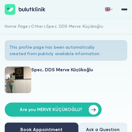
Home Page
Other
Spec. DDS Merve Küçükoğlu
Sign Up Now
Sign In
This profile page has been automatically
created from publicly available information.
Spec. DDS Merve Küçükoğlu
About Us
For Patients
For Doctors
Are you MERVE KÜÇÜKOĞLU?
Book Appointment
Ask a Question