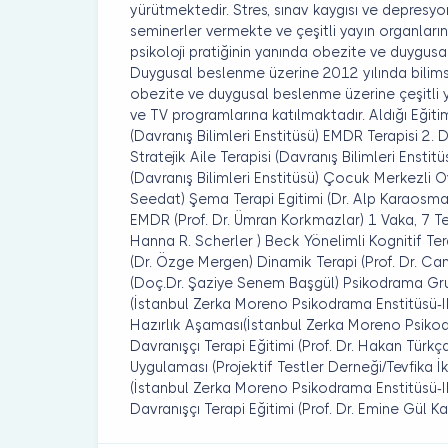
yürütmektedir. Stres, sınav kaygısı ve depresy
seminerler vermekte ve çeşitli yayın organların
psikoloji pratiğinin yanında obezite ve duygus
Duygusal beslenme üzerine 2012 yılında bilims
obezite ve duygusal beslenme üzerine çeşitli 
ve TV programlarına katılmaktadır. Aldığı Eğit
(Davranış Bilimleri Enstitüsü) EMDR Terapisi 2. D
Stratejik Aile Terapisi (Davranış Bilimleri Enst
(Davranış Bilimleri Enstitüsü) Çocuk Merkezli O
Seedat) Şema Terapi Egitimi (Dr. Alp Karaosma
EMDR (Prof. Dr. Ümran Korkmazlar) 1 Vaka, 7 Tera
Hanna R. Scherler ) Beck Yönelimli Kognitif Ter
(Dr. Özge Mergen) Dinamik Terapi (Prof. Dr. Ca
(Doç.Dr. Şaziye Senem Başgül) Psikodrama Gru
(İstanbul Zerka Moreno Psikodrama Enstitüsü-IP
Hazırlık Aşaması(İstanbul Zerka Moreno Psikodr
Davranışçı Terapi Eğitimi (Prof. Dr. Hakan Türk
Uygulaması (Projektif Testler Derneği/Tevfika İ
(İstanbul Zerka Moreno Psikodrama Enstitüsü-IPI
Davranışçı Terapi Eğitimi (Prof. Dr. Emine Gül Ka