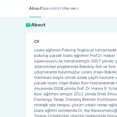
About
Specialists
Reviews
About
CV
Lisans eğitimini Psikoloji (İngilizce) tamamladık
psikoloji yüksek lisans eğitimini Prof.Dr. Hakan
süpervizyonu ile tamamlamıştır. 2007 yılında ‘
‘psikoatölye’ projelerinde Bakırköy Ruh ve Sini
çalışmalarda bulunmuştur. Lisans stajını Bakırkö
Hastanesi başta olmak üzere çeşitli hastane
yüksek lisans stajını Balıklı Rum Hastanesinde
öncesinde 2008 yılında Prof. Dr. Hanna R. Scher
Açısı’ eğitimini almıştır. 2011 yılında Emel Str
Davranışçı Terapi, Davranış Bilimleri Enstitüsün
stratejik aile terapisi, çözüm odaklı terapi eğ
lisans eğitimi sonrasında Dr. Alp Karaosmanoğ
Topyay Özfidan'dan obezite tedavisinde bilişsel