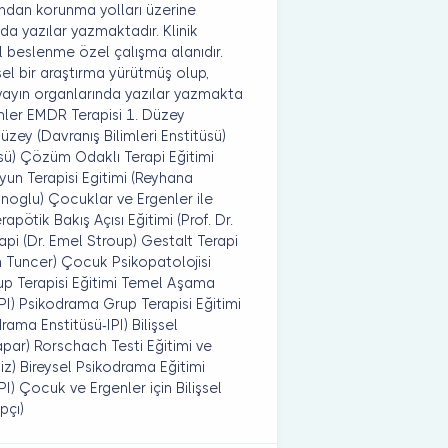
ondan korunma yolları üzerine
da yazılar yazmaktadır. Klinik
al beslenme özel çalışma alanıdır.
el bir araştırma yürütmüş olup,
yayın organlarında yazılar yazmakta
imler EMDR Terapisi 1. Düzey
üzey (Davranış Bilimleri Enstitüsü)
itüsü) Çözüm Odaklı Terapi Eğitimi
yun Terapisi Egitimi (Reyhana
noglu) Çocuklar ve Ergenler ile
pötik Bakış Açısı Eğitimi (Prof. Dr.
api (Dr. Emel Stroup) Gestalt Terapi
n Tuncer) Çocuk Psikopatolojisi
p Terapisi Eğitimi Temel Aşama
I) Psikodrama Grup Terapisi Eğitimi
ama Enstitüsü-IPI) Bilişsel
çapar) Rorschach Testi Eğitimi ve
kiz) Bireysel Psikodrama Eğitimi
) Çocuk ve Ergenler için Bilişsel
pçı)