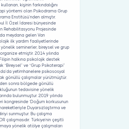
llanan, kişinin farkındalığını
terapi yöntemi olan Psikodrama Grup
rama Enstitüsü’nden almıştır.
bul İl Özel İdaresi bünyesinde
ın Rehabilitasyonu Projesinde
lında meydana gelen Van
ojik ilk yardım faaliyetlerinde
yönelik seminerler, bireysel ve grup
organize etmiştir. 2014 yılında
ilipin halkına psikolojik destek
k “Bireysel” ve “Grup Psikoterapi”
nda’da yetimhanelere psikososyal
ak gönüllü çalışmalar yürütmüştür.
den sonra bölgede gönüllü
kluğunun tedavisine yönelik
larında bulunmuştur. 2019 yılında
leri kongresinde ‘Doğum korkusunun
hareketleriyle Duyarsızlaştırma ve
diriyi sunmuştur. Bu çalışma
 çalışmasıdır. Türkiye’nin çeşitli
ramaya yönelik atölye çalışmaları