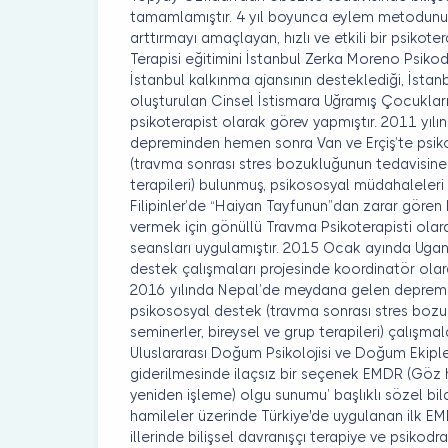
tamamlamıştır. 4 yıl boyunca eylem metodunu ku
arttırmayı amaçlayan, hızlı ve etkili bir psiko
Terapisi eğitimini İstanbul Zerka Moreno Psikod
İstanbul kalkınma ajansının desteklediği, İstan
oluşturulan Cinsel İstismara Uğramış Çocuklar
psikoterapist olarak görev yapmıştır. 2011 yı
depreminden hemen sonra Van ve Erçiş’te psikol
(travma sonrası stres bozukluğunun tedavisine 
terapileri) bulunmuş, psikososyal müdahaleleri 
Filipinler’de “Haiyan Tayfunun”dan zarar gören F
vermek için gönüllü Travma Psikoterapisti olara
seansları uygulamıştır. 2015 Ocak ayında Uga
destek çalışmaları projesinde koordinatör olar
2016 yılında Nepal’de meydana gelen deprem
psikososyal destek (travma sonrası stres bozu
seminerler, bireysel ve grup terapileri) çalışma
Uluslararası Doğum Psikolojisi ve Doğum Ekip
giderilmesinde ilaçsız bir seçenek EMDR (Göz 
yeniden işleme) olgu sunumu’ başlıklı sözel bil
hamileler üzerinde Türkiye'de uygulanan ilk EMDR
illerinde bilişsel davranışçı terapiye ve psikod