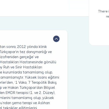
There 
r
tan sonra, 2012 yılında klinik
 Türkçapar’ın tez danışmanlığı ve
şizofreniden gerçeğe’ ve
r Hastalıkları Hastanesinde gönüllü
y Ruh ve Sinir Hastalıkları
 ve kurumlarda tamamlamış olup,
 tamamlamıştır. Yüksek lisans eğitimi
ler’den, ‘1 Vaka, 7 Terapötik Bakış
oup ve Hakan Türkçapar’dan Bilişsel
den EMDR terapisi (1. ve 2. Düzey),
itimlerini tamamlamış olup, yüksek
lu’ndan şema terapi ve Aslıhan
 teknikler eğitimlerini