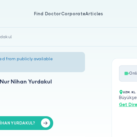
Find Doctor
Corporate
Articles
rdakul
ed from publicly available
Onl
 Nur Nihan Yurdakul
UZM. KL
Büyükşeh
Get Dir
 NİHAN YURDAKUL?