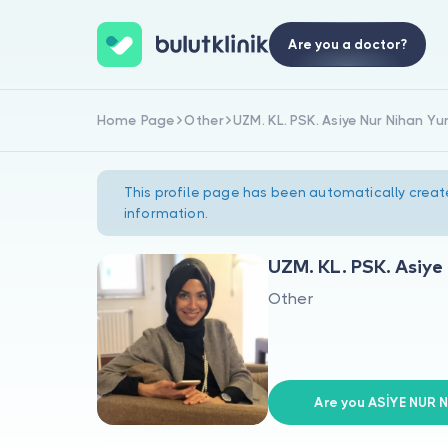
Are you a doctor?
Home Page
Other
UZM. KL. PSK. Asiye Nur Nihan Yu
This profile page has been automatically creat
information.
UZM. KL. PSK. Asiye
Other
Are you ASİYE NUR