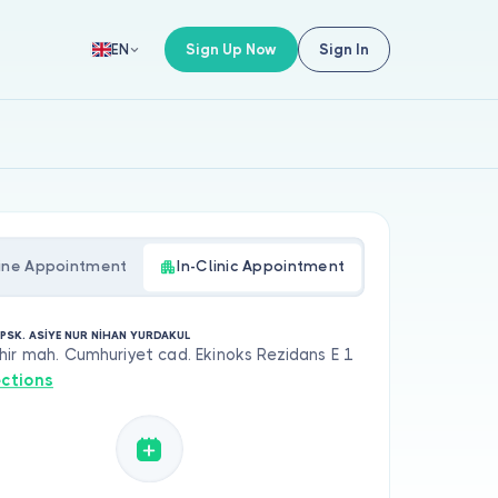
Sign Up Now
Sign In
EN
ine Appointment
In-Clinic Appointment
. PSK. ASİYE NUR NİHAN YURDAKUL
ir mah. Cumhuriyet cad. Ekinoks Rezidans E 1
ections