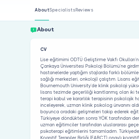
About
Specialists
Reviews
About
CV
Lise eğitimimi ODTÜ Geliştirme Vakfı Okulları’
Çankaya Üniversitesi Psikoloji Bölümü’ne girdim.
hastanelerde yaptığım stajlarda farklı bölümler
sağlığı merkezleri, onkoloji) çalıştım. Lisans eği
Bournemouth University’de klinik psikoloji yük
lisans tezimde geçerliliği kanıtlanmış olan iki t
terapi kabul ve kararlılık terapisinin psikolojik h
inceleyerek, uzman klinik psikolog ünvanını al
boyunca oradaki gelişmeleri takip ederek eğit
Türkiyeye döndükten sonra YÖK tarafından denk
uzman eğitimciler tarafından uluslararası geçer
psikoterapi eğitimlerini tamamladım. Türkiyede
Kognitif Terapiler Birliği (EABCT) onaylı kogniti