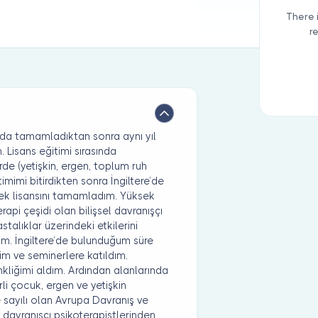
There 
r
nda tamamladıktan sonra aynı yıl
 Lisans eğitimi sırasında
de (yetişkin, ergen, toplum ruh
timimi bitirdikten sonra İngiltere’de
sek lisansını tamamladım. Yüksek
erapi çeşidi olan bilişsel davranışçı
astalıklar üzerindeki etkilerini
dım. İngiltere’de bulunduğum süre
im ve seminerlere katıldım.
liğimi aldım. Ardından alanlarında
li çocuk, ergen ve yetişkin
 sayılı olan Avrupa Davranış ve
f davranışçı psikoterapistlerinden