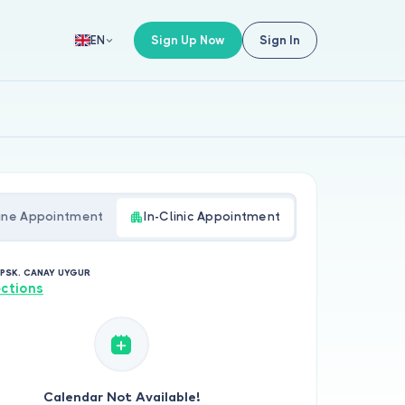
Sign Up Now
Sign In
EN
ine Appointment
In-Clinic Appointment
. PSK. CANAY UYGUR
ections
Calendar Not Available!