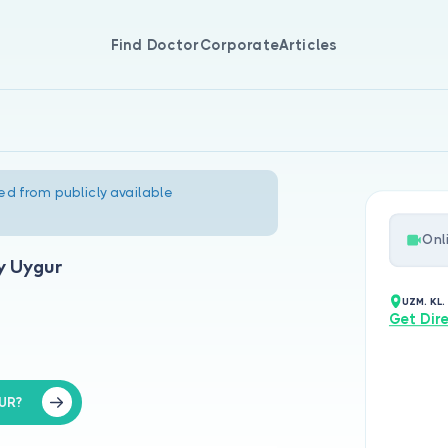
Find Doctor
Corporate
Articles
ed from publicly available
Onl
y Uygur
UZM. KL
Get Dir
UR?