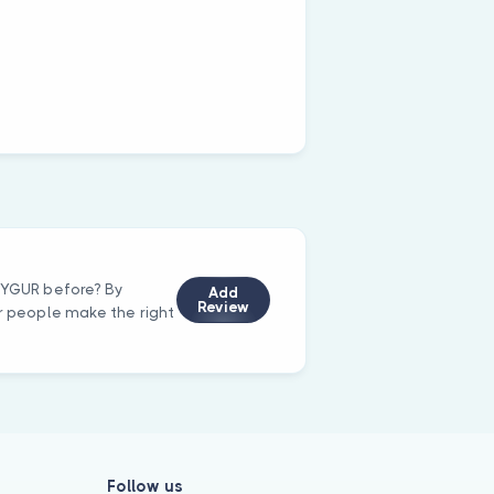
 UYGUR before? By
Add
Review
er people make the right
Follow us