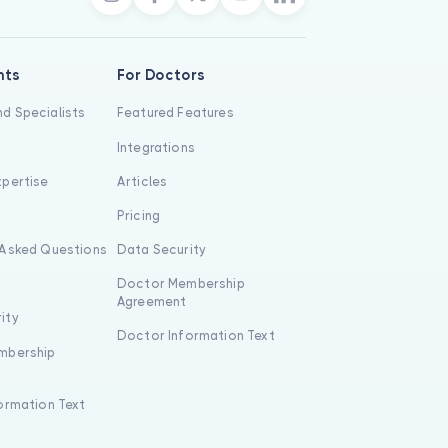
nts
For Doctors
d Specialists
Featured Features
Integrations
xpertise
Articles
s
Pricing
 Asked Questions
Data Security
Doctor Membership
Agreement
ity
Doctor Information Text
mbership
formation Text