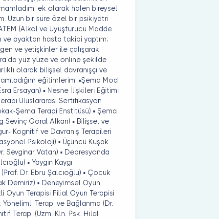
tamamladım; ek olarak halen bireysel
Uzun bir süre özel bir psikiyatri
MATEM (Alkol ve Uyuşturucu Madde
n ve ayaktan hasta takibi yaptım;
en ve yetişkinler ile çalışarak
ara’da yüz yüze ve online şekilde
rlıklı olarak bilişsel davranışçı ve
amamladığım eğitimlerim: ▪Şema Mod
ra Ersayan) ▪ Nesne İlişkileri Eğitimi
erapi Uluslararası Sertifikasyon
ekak-Şema Terapi Enstitüsü) ▪ Şema
og Sevinç Göral Alkan) ▪ Bilişsel ve
ur- Kognitif ve Davranış Terapileri
asyonel Psikoloji) ▪ Üçüncü Kuşak
r. Sevginar Vatan) ▪ Depresyonda
alcıoğlu) ▪ Yaygın Kaygı
 (Prof. Dr. Ebru Şalcıoğlu) ▪ Çocuk
aşak Demiriz) ▪ Deneyimsel Oyun
li Oyun Terapisi Filial Oyun Terapisi
 Yönelimli Terapi ve Bağlanma (Dr.
f Terapi (Uzm. Kln. Psk. Hilal