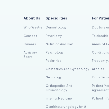
About Us
Specialities
For Patie
Who We Are
Dermatology
Doctors an
Contact
Psychiatry
Telehealth
Careers
Nutrition And Diet
Areas of E
Advisory
Psychology
Condition
Board
Pediatrics
Frequently
Obstetrics And Gynecology
Articles
Neurology
Data Secur
Orthopedics And
Patient Me
Traumatology
Agreement
Internal Medicine
Patient In
Otorhinolaryngology (ent)