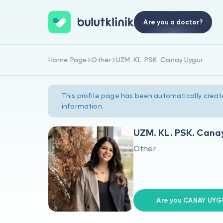
Are you a doctor?
Home Page
Other
UZM. KL. PSK. Canay Uygur
This profile page has been automatically creat
information.
UZM. KL. PSK. Cana
Other
Are you CANAY UYG