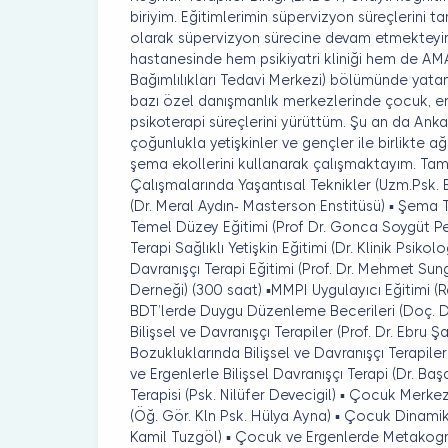
biriyim. Eğitimlerimin süpervizyon süreçlerini 
olarak süpervizyon sürecine devam etmekteyim. 
hastanesinde hem psikiyatri kliniği hem de A
Bağımlılıkları Tedavi Merkezi) bölümünde yata
bazı özel danışmanlık merkezlerinde çocuk, erg
psikoterapi süreçlerini yürüttüm. Şu an da Ank
çoğunlukla yetişkinler ve gençler ile birlikte ağı
şema ekollerini kullanarak çalışmaktayım. T
Çalışmalarında Yaşantısal Teknikler (Uzm.Psk. Es
(Dr. Meral Aydın- Masterson Enstitüsü) ▪ Şema T
Temel Düzey Eğitimi (Prof Dr. Gonca Soygüt P
Terapi Sağlıklı Yetişkin Eğitimi (Dr. Klinik Psikol
Davranışçı Terapi Eğitimi (Prof. Dr. Mehmet Sung
Derneği) (300 saat) ▪MMPI Uygulayıcı Eğitimi (R
BDT’lerde Duygu Düzenleme Becerileri (Doç. D
Bilişsel ve Davranışçı Terapiler (Prof. Dr. Ebru Ş
Bozukluklarında Bilişsel ve Davranışçı Terapiler
ve Ergenlerle Bilişsel Davranışçı Terapi (Dr. B
Terapisi (Psk. Nilüfer Devecigil) ▪ Çocuk Merkez
(Öğ. Gör. Kln Psk. Hülya Ayna) ▪ Çocuk Dinamik
Kamil Tuzgöl) ▪ Çocuk ve Ergenlerde Metakogniti