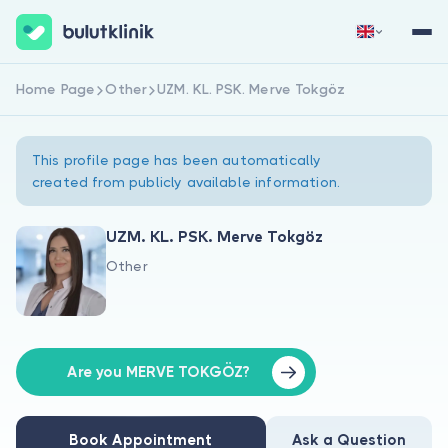
Home Page
Other
UZM. KL. PSK. Merve Tokgöz
Sign Up Now
Sign In
This profile page has been automatically
created from publicly available information.
UZM. KL. PSK. Merve Tokgöz
Other
About Us
For Patients
For Doctors
Are you MERVE TOKGÖZ?
Book Appointment
Ask a Question