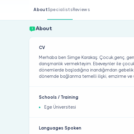
About
Specialists
Reviews
About
CV
Merhaba ben Simge Karakaş; Çocuk,genç, genç
danışmanlık vermekteyim. Ebeveynler ile çocuk
dönemlerde başladığına inandığımdan gebeli
dönemde bağlanma temelli ilişki, emzirme ve 
Schools / Training
Ege Üniversitesi
Languages Spoken