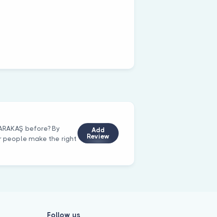
KARAKAŞ before? By
Add
Review
er people make the right
Follow us