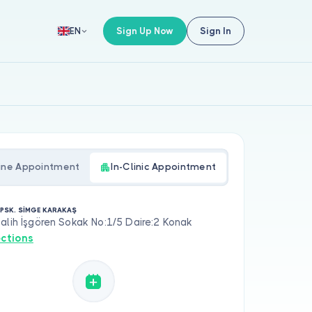
Sign Up Now
Sign In
EN
ine Appointment
In-Clinic Appointment
. PSK. SİMGE KARAKAŞ
alih İşgören Sokak No:1/5 Daire:2 Konak
ections