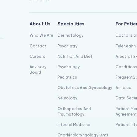
About Us
Specialities
For Patie
Who We Are
Dermatology
Doctors an
Contact
Psychiatry
Telehealth
Careers
Nutrition And Diet
Areas of E
Advisory
Psychology
Condition
Board
Pediatrics
Frequently
Obstetrics And Gynecology
Articles
Neurology
Data Secur
Orthopedics And
Patient Me
Traumatology
Agreement
Internal Medicine
Patient In
Otorhinolaryngology (ent)