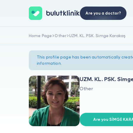
Are you a doctor?
Home Page
Other
UZM. KL. PSK. Simge Karakaş
This profile page has been automatically creat
information.
UZM. KL. PSK. Simg
Other
Are you SİMGE KAR