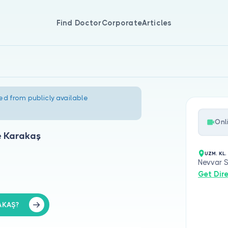
Find Doctor
Corporate
Articles
ed from publicly available
Onl
e Karakaş
UZM. KL
Nevvar S
Get Dir
AKAŞ?