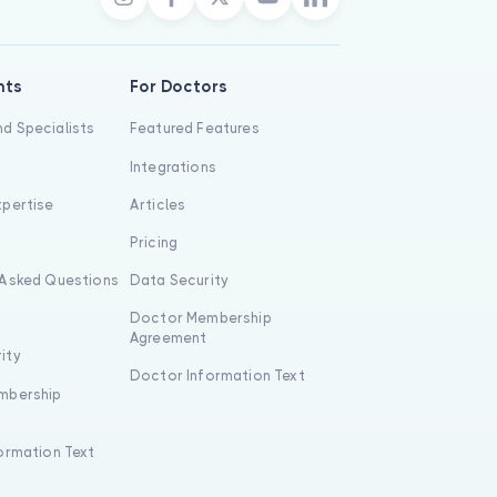
nts
For Doctors
d Specialists
Featured Features
Integrations
xpertise
Articles
s
Pricing
 Asked Questions
Data Security
Doctor Membership
Agreement
ity
Doctor Information Text
mbership
formation Text