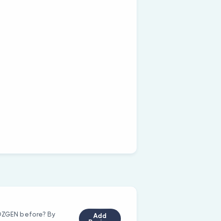
 ÖZGEN before? By
Add