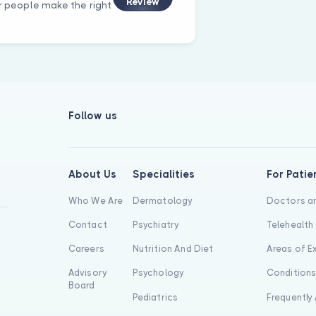
Review
er people make the right
Follow us
About Us
Specialities
For Patie
Who We Are
Dermatology
Doctors an
Contact
Psychiatry
Telehealth
Careers
Nutrition And Diet
Areas of E
Advisory
Psychology
Condition
Board
Pediatrics
Frequently