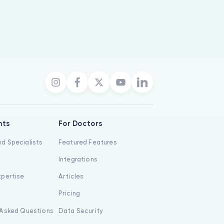
nts
For Doctors
d Specialists
Featured Features
Integrations
xpertise
Articles
s
Pricing
 Asked Questions
Data Security