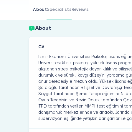
About
Specialists
Reviews
About
CV
İzmir Ekonomi Üniversitesi Psikoloji lisans eğit
Üniversitesi klinik psikoloji yüksek lisans prog
algılanan stres, psikolojik dayanıklılık ve biliş
durumluk ve sürekli kaygı düzeyini yordama gücü
onur derecesiyle mezun oldu. Yüksek lisans eğit
Şalcıoğlu tarafından Bilişsel ve Davranışçı Tera
Soygüt tarafından Şema Terapi eğitimini, Nilüf
Oyun Terapisini ve Nevin Dölek tarafından Çöz
TPD tarafından verilen MMPI test eğitimini tam
danışmanlık merkezlerinde ve anaokullarında ça
süpervizyon eşliğinde yetişkin danışanlar ile ça