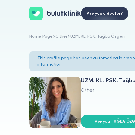
Are you a doctor?
Home Page
Other
UZM. KL. PSK. Tuğba Özgen
This profile page has been automatically creat
information.
UZM. KL. PSK. Tuğb
Other
Are you TUĞBA ÖZG