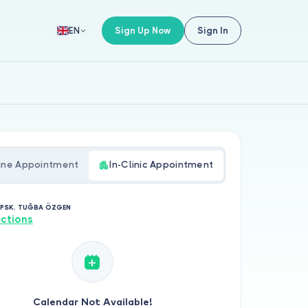
Sign Up Now
Sign In
EN
ine Appointment
In-Clinic Appointment
. PSK. TUĞBA ÖZGEN
ections
Calendar Not Available!