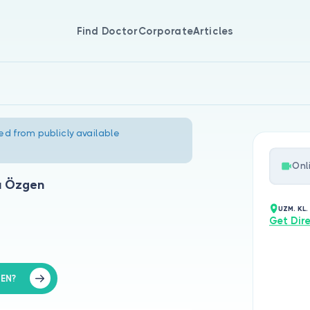
Find Doctor
Corporate
Articles
ed from publicly available
Onl
a Özgen
UZM. KL
Get Dir
EN?