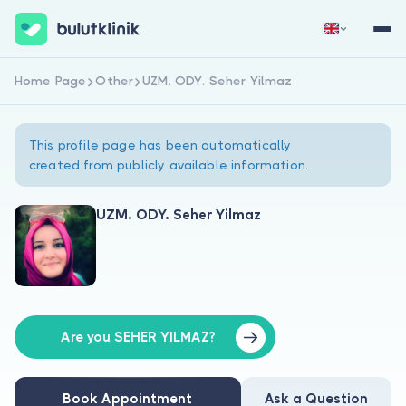
Home Page
Other
UZM. ODY. Seher Yilmaz
Sign Up Now
Sign In
This profile page has been automatically
created from publicly available information.
UZM. ODY. Seher Yilmaz
About Us
For Patients
For Doctors
Are you SEHER YILMAZ?
Book Appointment
Ask a Question