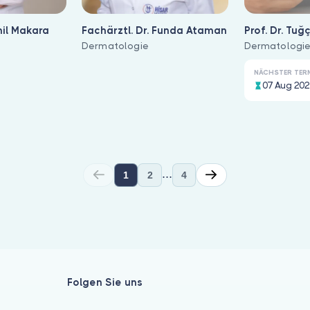
nil Makara
Fachärztl. Dr. Funda Ataman
Prof. Dr. Tuğ
Dermatologie
Dermatologi
NÄCHSTER TER
07 Aug 202
...
1
2
4
hrnehmen. Auf Bulut Klinik sind in diesem Bereich 66 Fachärz
Folgen Sie uns