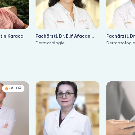
ttin Karaca
Fachärztl. Dr. Elif Afacan
Fachärztl. Dr
Yildirim
Dermatologie
Dermatologi
5.0
| 1