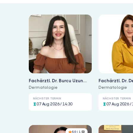
Fachärztl. Dr. Burcu Uzun
Fachärztl. Dr. 
Sarigöl
Dermatologie
Kekeç
Dermatologie
NÄCHSTER TERMIN
NÄCHSTER TERMIN
07 Aug 2026 / 14:30
07 Aug 2026 / 
5.0
| 1