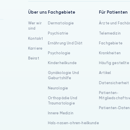
Über uns
Fachgebiete
Für Patienten
Wer wir
Dermatologie
Ärzte und Fachä
sind
Psychiatrie
Telemedizin
Kontakt
Ernährung Und Diät
Fachgebiete
Karriere
Psychologie
Krankheiten
Beirat
Kinderheilkunde
Häufig gestellte
Gynäkologie Und
Artikel
Geburtshilfe
Datensicherheit
Neurologie
Patienten-
Orthopädie Und
Mitgliedschafts
Traumatologie
Patienten-Daten
Innere Medizin
Hals-nasen-ohren-heilkunde