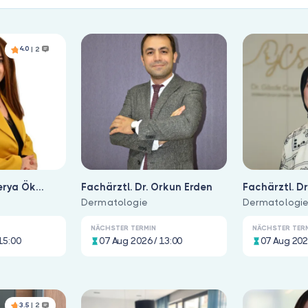
4.0
| 2
Derya Ök
Fachärztl. Dr. Orkun Erden
Fachärztl. D
Dermatologie
Seyhan
Dermatologi
NÄCHSTER TERMIN
NÄCHSTER TER
15:00
07 Aug 2026 / 13:00
07 Aug 202
3.5
| 2