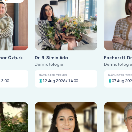
inar Öztürk
Dr. R. Simin Ada
Fachärztl. Dr
Dermatologie
Yeşildağ
Dermatologi
NÄCHSTER TERMIN
NÄCHSTER TER
13:00
12 Aug 2026 / 14:00
07 Aug 202