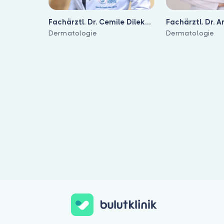
Fachärztl. Dr. Cemile Dilek
Fachärztl. Dr. A
Uysal
Dermatologie
Dermatologie
Für Dermatologie können Sie eine Online-Videosprechstunde wa