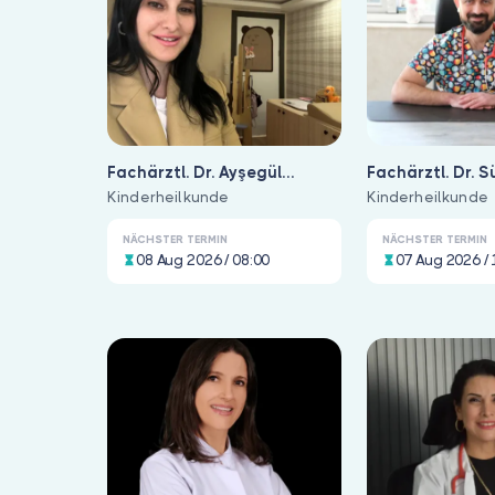
Fachärztl. Dr. Ayşegül
Fachärztl. Dr. 
Örencik
Kinderheilkunde
Mevlitoğlu
Kinderheilkunde
NÄCHSTER TERMIN
NÄCHSTER TERMIN
08 Aug 2026 / 08:00
07 Aug 2026 / 