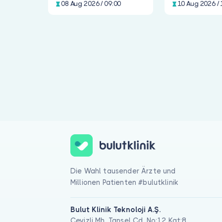
08 Aug 2026 / 09:00
10 Aug 2026 / 
Für Kinderheilkunde können Sie eine Online-Videosprechstunde
Die Wahl tausender Ärzte und
Millionen Patienten #bulutklinik
Bulut Klinik Teknoloji A.Ş.
Cevizli Mh. Tansel Cd. No:12 Kat:8