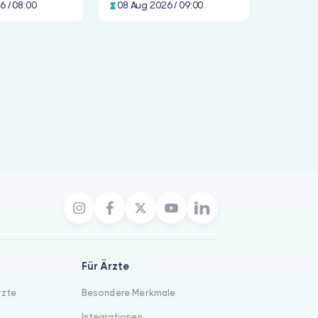
6 / 08:00
08 Aug 2026 / 09:00
ärzte gelistet; der früheste Online-Termin ist 7. August 2026
Für Ärzte
rzte
Besondere Merkmale
Integrationen