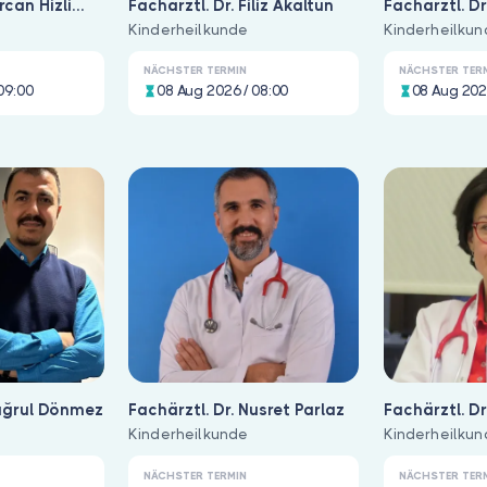
rcan Hizli
Fachärztl. Dr. Filiz Akaltun
Fachärztl. Dr
Kinderheilkunde
Kinderheilku
NÄCHSTER TERMIN
NÄCHSTER TER
09:00
08 Aug 2026 / 08:00
08 Aug 202
Tuğrul Dönmez
Fachärztl. Dr. Nusret Parlaz
Fachärztl. Dr. 
Kinderheilkunde
Küçükkirim Ç
Kinderheilku
NÄCHSTER TERMIN
NÄCHSTER TER