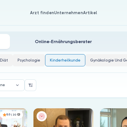
Arzt finden
Unternehmen
Artikel
Online-Ernährungsberater
Diät
Psychologie
Kinderheilkunde
Gynäkologie Und Ge
ine
5.0
| 30