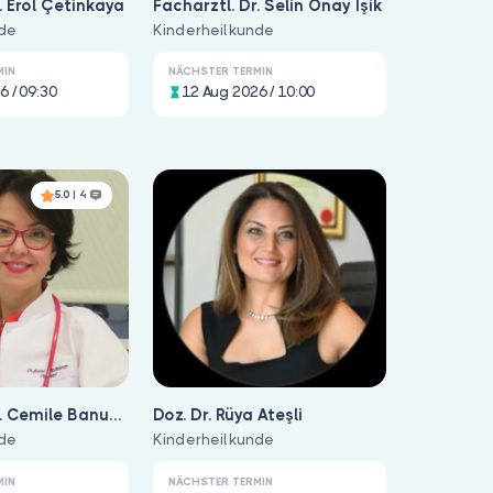
. Erol Çetinkaya
Fachärztl. Dr. Selin Onay Işik
nde
Kinderheilkunde
MIN
NÄCHSTER TERMIN
6 / 09:30
12 Aug 2026 / 10:00
5.0
| 4
Cemile Banu
Doz. Dr. Rüya Ateşli
ibikci
nde
Kinderheilkunde
MIN
NÄCHSTER TERMIN