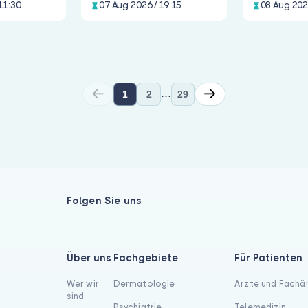
11:30
07 Aug 2026 / 19:15
08 Aug 202
...
1
2
29
 wahrnehmen. Auf Bulut Klinik sind in diesem Bereich 570 Fach
Folgen Sie uns
Über uns
Fachgebiete
Für Patienten
Wer wir
Dermatologie
Ärzte und Fachä
sind
Psychiatrie
Telemedizin