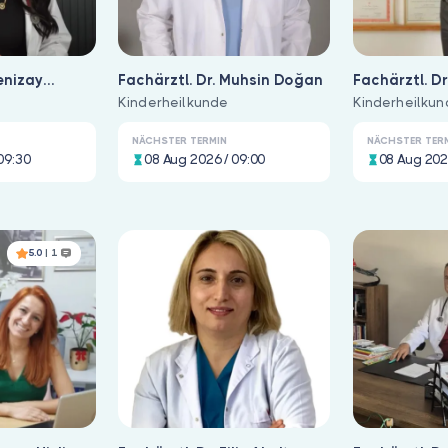
enizay
Fachärztl. Dr. Muhsin Doğan
Fachärztl. D
Kinderheilkunde
Memeşa
Kinderheilku
NÄCHSTER TERMIN
NÄCHSTER TER
09:30
08 Aug 2026 / 09:00
08 Aug 202
5.0
| 1