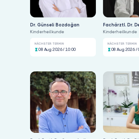
Dr. Günseli Bozdoğan
Fachärztl. Dr. D
Kinderheilkunde
Yürürer
Kinderheilkunde
NÄCHSTER TERMIN
NÄCHSTER TERMIN
08 Aug 2026 / 10:00
08 Aug 2026 / 