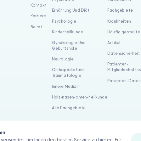
Kontakt
Ernährung Und Diät
Fachgebiete
Karriere
Psychologie
Krankheiten
Beirat
Kinderheilkunde
Häufig gestellte
Gynäkologie Und
Artikel
Geburtshilfe
Datensicherheit
Neurologie
Patienten-
Orthopädie Und
Mitgliedschafts
Traumatologie
Patienten-Daten
Innere Medizin
Hals-nasen-ohren-heilkunde
Alle Fachgebiete
gen
verwendet, um Ihnen den besten Service zu bieten. Für