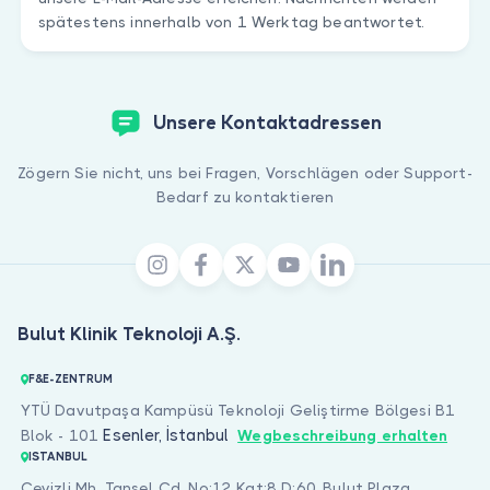
Sind Sie Arzt?
spätestens innerhalb von 1 Werktag beantwortet.
Unsere Kontaktadressen
Zögern Sie nicht, uns bei Fragen, Vorschlägen oder Support-
Bedarf zu kontaktieren
Bulut Klinik Teknoloji A.Ş.
F&E-ZENTRUM
YTÜ Davutpaşa Kampüsü Teknoloji Geliştirme Bölgesi B1
Esenler, İstanbul
Blok - 101
Wegbeschreibung erhalten
ISTANBUL
Cevizli Mh. Tansel Cd. No:12 Kat:8 D:60, Bulut Plaza