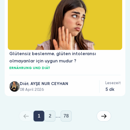
Glütensiz beslenme, glüten intoleransı
olmayanlar için uygun mudur ?
ERNÄHRUNG UND DIÄT
Lesezeit
Diät. AYŞE NUR CEYHAN
5 dk
08 April 2026
...
1
2
78