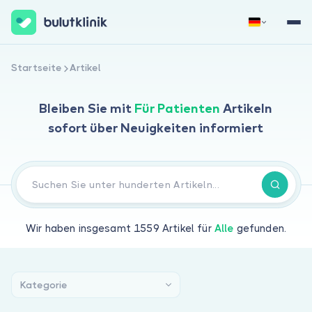
Jetzt registrieren
Anmelden
Startseite
Artikel
Bleiben Sie mit
Für Patienten
Artikeln
sofort über Neuigkeiten informiert
Über uns
Wir haben insgesamt
1559
Artikel für
Alle
gefunden.
Für Patienten
Für Ärzte
Kategorie