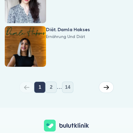
Diät. Damla Hakses
Ernährung Und Diät
...
1
2
14
Für Ernährung Und Diät können Sie eine Online-Videosprechstunde