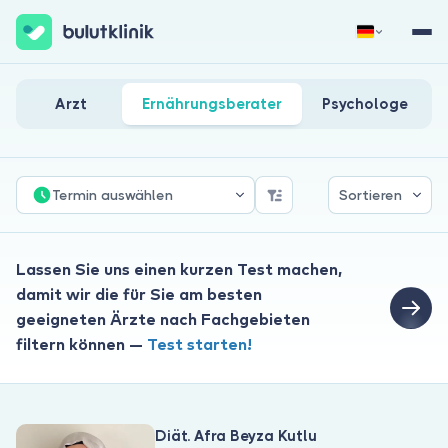
Ernährung Und Diät Ärzte
Jetzt registrieren
Anmelden
Arzt
Ernährungsberater
Psychologe
Termin auswählen
Sortieren
Lassen Sie uns einen kurzen Test machen,
Über uns
damit wir die für Sie am besten
geeigneten Ärzte nach Fachgebieten
Für Patienten
filtern können —
Test starten!
Für Ärzte
Diät. Afra Beyza Kutlu