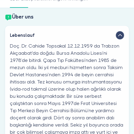
Sind Sie Arzt?
Über uns
Lebenslauf
Doç. Dr. Cahide Topsakal 12.12.1959 da Trabzon
Akçaabat'da doğdu. Bursa Anadolu Lisesi’ni
1978’de bitirdi. Çapa Tıp Fakültesi’nden 1985 de
mezun oldu. İki yıl mecburi hizmetten sonra Taksim
Devlet Hastanesi’nden 1994 de beyin cerrahisi
ihitisası aldı. Tez konusu omurga instrumantasyonu
(vida-rod takma) üzerine olup halen ağırlıklı olarak
bu konuda çalışmaktadır. Bir süre serbest
çalıştıktan sonra Mayıs 1997’de Fırat Universitesi
Tıp Merkezi Beyin Cerrahisi Bölümü’ne yardımcı
doçent olarak girdi. Dört ay sonra anabilim dalı
başkanlığı kendisine verildi. Sekiz yıl boyunca orada
bir çok bilimsel çalışmaya imza attı ve yurt içi ve