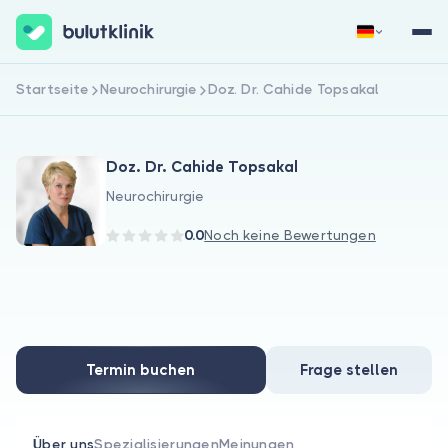
Startseite
Neurochirurgie
Doz. Dr. Cahide Topsakal
Jetzt registrieren
Anmelden
Doz. Dr. Cahide Topsakal
Neurochirurgie
0.0
Noch keine Bewertungen
Über uns
Für Patienten
Termin buchen
Frage stellen
Für Ärzte
Über uns
Spezialisierungen
Meinungen