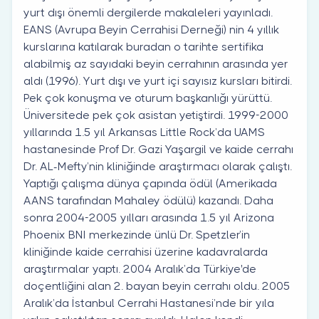
yurt dışı önemli dergilerde makaleleri yayınladı.
EANS (Avrupa Beyin Cerrahisi Derneği) nin 4 yıllık
kurslarına katılarak buradan o tarihte sertifika
alabilmiş az sayıdaki beyin cerrahının arasında yer
aldı (1996). Yurt dışı ve yurt içi sayısız kursları bitirdi.
Pek çok konuşma ve oturum başkanlığı yürüttü.
Üniversitede pek çok asistan yetiştirdi. 1999-2000
yıllarında 1.5 yıl Arkansas Little Rock’da UAMS
hastanesinde Prof Dr. Gazi Yaşargil ve kaide cerrahı
Dr. AL-Mefty’nin kliniğinde araştırmacı olarak çalıştı.
Yaptığı çalışma dünya çapında ödül (Amerikada
AANS tarafından Mahaley ödülü) kazandı. Daha
sonra 2004-2005 yılları arasında 1.5 yıl Arizona
Phoenix BNI merkezinde ünlü Dr. Spetzler’in
kliniğinde kaide cerrahisi üzerine kadavralarda
araştırmalar yaptı. 2004 Aralık’da Türkiye'de
doçentliğini alan 2. bayan beyin cerrahı oldu. 2005
Aralık’da İstanbul Cerrahi Hastanesi’nde bir yıla