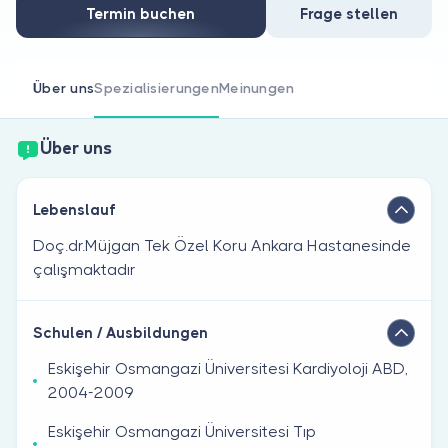
Sind Sie Arzt?
Termin buchen
Frage stellen
Über uns
Spezialisierungen
Meinungen
Über uns
Lebenslauf
Doç.dr.Müjgan Tek Özel Koru Ankara Hastanesinde
çalışmaktadır
Schulen / Ausbildungen
Eskişehir Osmangazi Üniversitesi Kardiyoloji ABD,
2004-2009
Eskişehir Osmangazi Üniversitesi Tıp