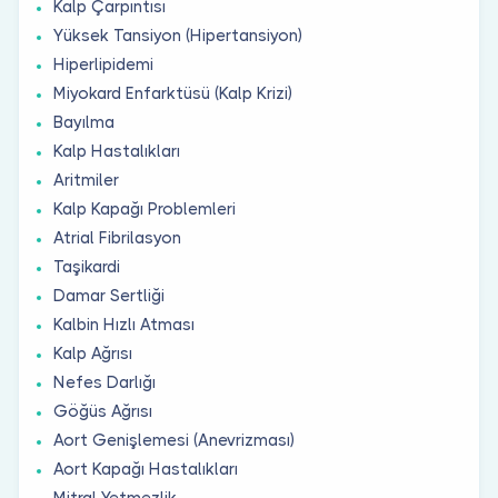
Kalp Çarpıntısı
Yüksek Tansiyon (Hipertansiyon)
Hiperlipidemi
Miyokard Enfarktüsü (Kalp Krizi)
Bayılma
Kalp Hastalıkları
Aritmiler
Kalp Kapağı Problemleri
Atrial Fibrilasyon
Taşikardi
Damar Sertliği
Kalbin Hızlı Atması
Kalp Ağrısı
Nefes Darlığı
Göğüs Ağrısı
Aort Genişlemesi (Anevrizması)
Aort Kapağı Hastalıkları
Mitral Yetmezlik