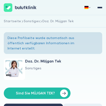
Startseite
Sonstiges
Doz. Dr. Müjgan Tek
Jetzt registrieren
Anmelden
Diese Profilseite wurde automatisch aus
öffentlich verfügbaren Informationen im
Internet erstellt.
Doz. Dr. Müjgan Tek
Sonstiges
Über uns
Für Patienten
Für Ärzte
Sind Sie MÜJGAN TEK?