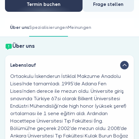
Sind Sie Arzt?
Termin buchen
Frage stellen
Über uns
Spezialisierungen
Meinungen
Über uns
Lebenslauf
Ortaokulu İskenderun İstiklal Makzume Anadolu
Lisesi'nde tamamladı. 1995'de Adana Fen
Lisesi’nden derece ile mezun oldu. Üniversite giriş
sınavında Türkiye 67.si olarak Bilkent Üniversitesi
Endüstri Mühendisliği’nde high honor (yüksek şeref)
ortalaması ile 1 sene eğitim aldı. Ardından
Hacettepe Üniversitesi Tıp Fakültesi (İng.
Bölümü)'ne geçerek 2002'de mezun oldu. 2008'de
Ankara Üniversitesi Tıp Fakültesi Kulak Burun Boğaz