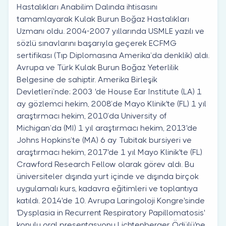
Hastalıkları Anabilim Dalında ihtisasını
tamamlayarak Kulak Burun Boğaz Hastalıkları
Uzmanı oldu. 2004-2007 yıllarında USMLE yazılı ve
sözlü sınavlarını başarıyla geçerek ECFMG
sertifikası (Tıp Diplomasına Amerika’da denklik) aldı.
Avrupa ve Türk Kulak Burun Boğaz Yeterlilik
Belgesine de sahiptir. Amerika Birleşik
Devletleri’nde; 2003 'de House Ear Institute (LA) 1
ay gözlemci hekim, 2008’de Mayo Klinik'te (FL) 1 yıl
araştırmacı hekim, 2010’da University of
Michigan’da (MI) 1 yıl araştırmacı hekim, 2013'de
Johns Hopkins’te (MA) 6 ay Tubitak bursiyeri ve
araştırmacı hekim, 2017'de 1 yıl Mayo Klinik'te (FL)
Crawford Research Fellow olarak görev aldı. Bu
üniversiteler dışında yurt içinde ve dışında birçok
uygulamalı kurs, kadavra eğitimleri ve toplantıya
katıldı. 2014'de 10. Avrupa Laringoloji Kongre'sinde
'Dysplasia in Recurrent Respiratory Papillomatosis'
konulu oral presentasyonu Lichtenberger Ödülü'ne