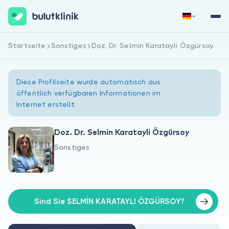
Startseite
Sonstiges
Doz. Dr. Selmin Karatayli Özgürsoy
Jetzt registrieren
Anmelden
Diese Profilseite wurde automatisch aus
öffentlich verfügbaren Informationen im
Internet erstellt.
Doz. Dr. Selmin Karatayli Özgürsoy
Sonstiges
Über uns
Für Patienten
Für Ärzte
Sind Sie SELMİN KARATAYLI ÖZGÜRSOY?