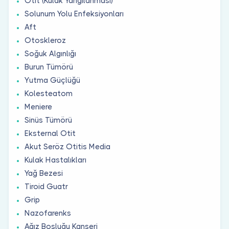
Otit (Kulak Yangılanması)
Solunum Yolu Enfeksiyonları
Aft
Otoskleroz
Soğuk Algınlığı
Burun Tümörü
Yutma Güçlüğü
Kolesteatom
Meniere
Sinüs Tümörü
Eksternal Otit
Akut Seröz Otitis Media
Kulak Hastalıkları
Yağ Bezesi
Tiroid Guatr
Grip
Nazofarenks
Ağız Boşluğu Kanseri