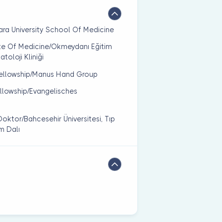
kara University School Of Medicine
ate Of Medicine/Okmeydanı Eğitim
oloji Kliniği
- Fellowship/Manus Hand Group
Fellowship/Evangelisches
oktor/Bahcesehir Üniversitesi, Tıp
m Dalı