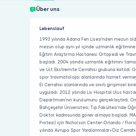
Über uns
Lebenslauf
1993 yılında Adana Fen Lisesi'nden mezun old
mezun olup aynı yıl içinde uzmanlık eğitim
Eğitim Araştırma Hastanesi Ortopedi ve Travm
başladı. 2004 yılında uzmanlık eğitimini tama
ve Üst Ekstremite Cerrahisi grubuna katıldı. 
spor travmatolojisi alanlarında hizmet verme
El Cerrahisi alanlarında ve sınırlı girişimsel kır
uyguladı. 2012 yılında Liv Hospital Ulus hast
Departmanı'nın kurulumunu gerçekleştirdi. Om
Bahçeşehir Üniversitesi, Tıp Fakültesi'nde Öğ
Doktor kadrosunda görev almaya başladı. MA
Protezi) için Nicholson Center-Orlando / Flor
yılında Avrupa Spor Yaralanmaları-Diz Cerrahi