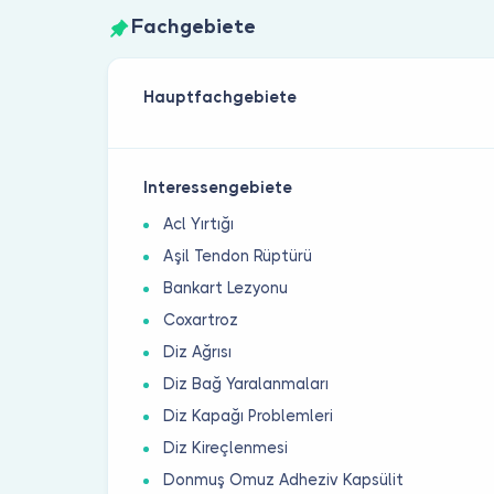
Fachgebiete
Hauptfachgebiete
Interessengebiete
Acl Yırtığı
Aşil Tendon Rüptürü
Bankart Lezyonu
Coxartroz
Diz Ağrısı
Diz Bağ Yaralanmaları
Diz Kapağı Problemleri
Diz Kireçlenmesi
Donmuş Omuz Adheziv Kapsülit