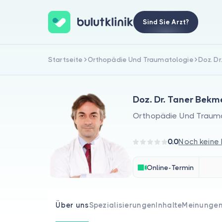
Sind Sie Arzt?
Startseite
Orthopädie Und Traumatologie
Doz. D
Doz. Dr. Taner Bekm
Orthopädie Und Traum
0.0
Noch keine
Online-Termin
Über uns
Spezialisierungen
Inhalte
Meinunge