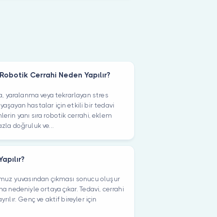
 Robotik Cerrahi Neden Yapılır?
a, yaralanma veya tekrarlayan stres
şayan hastalar için etkili bir tedavi
rin yanı sıra robotik cerrahi, eklem
zla doğruluk ve...
apılır?
 omuz yuvasından çıkması sonucu oluşur
a nedeniyle ortaya çıkar. Tedavi, cerrahi
ılır. Genç ve aktif bireyler için