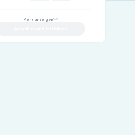
13:00
14:00
13:00
13:00
13:30
14:30
13:30
13:30
Mehr anzeigen
14:00
14:00
14:00
Auswählen und fortfahren
14:30
14:30
14:30