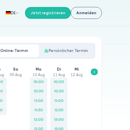
Jetzt registrieren
Anmelden
DE
Online-Termin
Persönlicher Termin
a
So
Mo
Di
Mi
Do
Fr
Aug
09 Aug
10 Aug
11 Aug
12 Aug
13 Aug
14 Aug
00
10:00
10:00
10:00
10:00
30
10:30
10:30
10:30
10:30
00
11:00
11:00
11:00
11:00
30
11:30
12:30
11:30
11:30
12:00
13:00
12:00
12:00
12:30
13:30
12:30
12:30