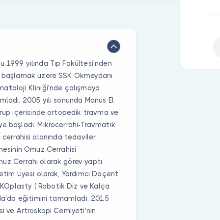
u.1999 yılında Tıp Fakültesi'nden
ine başlamak üzere SSK Okmeydanı
atoloji Kliniği'nde çalışmaya
mladı. 2005 yılı sonunda Manus El
Grup içerisinde ortopedik travma ve
ye başladı. Mikrocerrahi-Travmatik
ık cerrahisi alanında tedaviler
anesinin Omuz Cerrahisi
uz Cerrahı olarak görev yaptı.
retim Üyesi olarak, Yardımcı Doçent
KOplasty ( Robotik Diz ve Kalça
ida'da eğitimini tamamladı. 2015
si ve Artroskopi Cemiyeti'nin