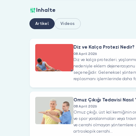
Inhalte
Artikel
Videos
Diz ve Kalça Protezi Nedir?
08 April 2026
Diz ve kalça protezleri, yaşlanm
nedeniyle eklem dejenerasyonu ya
seçeneğidir. Geleneksel yöntemle
replasmanı işlemlerinde daha fa
Omuz Çıkığı Tedavisi Nasıl Y
08 April 2026
Omuz çıkığı, üst kol kemiğinin
ve spor yaralanmaları veya travm
ve cerrahi olmayan yöntemlere ayr
artroskopik cerrahi...