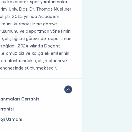
sunu kazanarak spor yaralanmaları
rim. Univ. Doz. Dr. Thomas Müellner
lıştı. 2015 yılında Acıbadem
lümünü kurmak üzere göreve
urulumunu ve departman yönetimini
k çalıştığı bu görevinde, departman
nı sağladı. 2024 yılında Doçent
 ile omuz diz ve kalça eklemlerinin,
eri alanlarındaki çalışmalarını ve
nehanesinde sürdürmektedir.
lanmaları Cerrahisi
rrahisi
oji Uzmanı