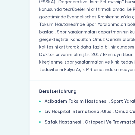
(ESSKA) ''Degenerative Joint Fellowship'' bur
konusunda tecrübelerini arttırmak amacı ile P
gözetiminde Evangelisches Krankenhous'da ça
Taksim Hastanesi'nde Spor Yaralanmaları bö
başladı. Spor yaralanmaları departmanının k
gerçekleştirdi. Konsültan Omuz Cerrahı olara
kalitesini arttırarak daha fazla bilinir olması
Doktor ünvanını almıştır. 2017 Ekim ayı itibari
kireçlenme, spor yaralanmaları ve kırık tedavil
tedavilerini Fulya Açık MR binasındaki muaye
Berufserfahrung
Acibadem Taksim Hastanesi , Sport Yara
Liv Hospital International-Ulus , Omuz Ce
Safak Hastanesi , Ortopedi Ve Travmatol