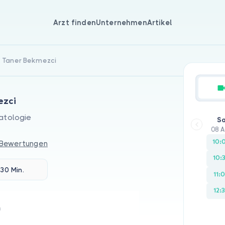
Arzt finden
Unternehmen
Artikel
r. Taner Bekmezci
ezci
atologie
S
08 
10:
 Bewertungen
10:
30 Min.
11:
12:
n