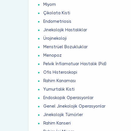
Miyom
Çikolata Kisti
Endometriosis
Jinekolojik Hastalıklar
Ürojinekoloji
Menstrüel Bozukluklar
Menopoz
Pelvik İnflamatuar Hastalık (Pid)
Ofis Histeroskopi
Rahim Kanaması
Yumurtalık Kisti
Endoskopik Operasyonlar
Genel Jinekolojik Operasyonlar
Jinekolojik Tümörler
Rahim Kanseri