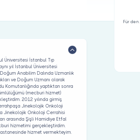
Für den 
l Üniversitesi İstanbul Tıp
ı yıl İstanbul Üniversitesi
ve Doğum Anabilim Dalında Uzmanlık
lıkları ve Doğum Uzmanı olarak
rdu Komutanlığında yaptıktan sonra
kümlülüğümü (mecburi hizmet)
eştirdim. 2012 yılında girmiş
errahpaşa Jinekolojik Onkoloji
a Jinekolojik Onkoloji Cerrahisi
ı arasında Şişli Hamidiye Etfal
uri hizmetimi gerçekleştirdim.
 Hastanesinde hizmet vermekteyim.