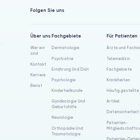
Folgen Sie uns
Über uns
Fachgebiete
Für Patienten
Wer wir
Dermatologie
Ärzte und Fachä
sind
Psychiatrie
Telemedizin
Kontakt
Ernährung Und Diät
Fachgebiete
Karriere
Psychologie
Krankheiten
Beirat
Kinderheilkunde
Häufig gestellte
Gynäkologie Und
Artikel
Geburtshilfe
Datensicherheit
Neurologie
Patienten-
Orthopädie Und
Mitgliedschafts
Traumatologie
Patienten-Daten