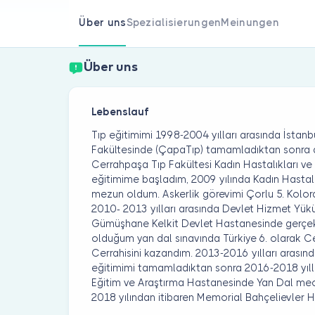
Über uns
Spezialisierungen
Meinungen
Über uns
Lebenslauf
Tıp eğitimimi 1998-2004 yılları arasında İstanbu
Fakültesinde (ÇapaTıp) tamamladıktan sonra ayn
Cerrahpaşa Tıp Fakültesi Kadın Hastalıkları 
eğitimime başladım, 2009 yılında Kadın Hasta
mezun oldum. Askerlik görevimi Çorlu 5. Kolo
2010- 2013 yılları arasında Devlet Hizmet Yü
Gümüşhane Kelkit Devlet Hastanesinde gerçekl
olduğum yan dal sınavında Türkiye 6. olarak C
Cerrahisini kazandım. 2013-2016 yılları arasınd
eğitimimi tamamladıktan sonra 2016-2018 yıllar
Eğitim ve Araştırma Hastanesinde Yan Dal mecb
2018 yılından itibaren Memorial Bahçelievler