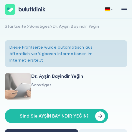
Startseite
Sonstiges
Dr. Ayşin Bayindir Yeğin
Jetzt registrieren
Anmelden
Diese Profilseite wurde automatisch aus
öffentlich verfügbaren Informationen im
Internet erstellt.
Dr. Ayşin Bayindir Yeğin
Sonstiges
Über uns
Für Patienten
Für Ärzte
Sind Sie AYŞİN BAYINDIR YEĞIN?