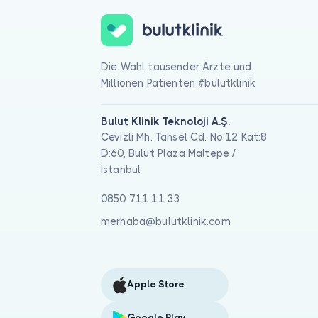
Die Wahl tausender Ärzte und
Millionen Patienten #bulutklinik
Bulut Klinik Teknoloji A.Ş.
Cevizli Mh. Tansel Cd. No:12 Kat:8
D:60, Bulut Plaza Maltepe /
İstanbul
0850 711 11 33
merhaba@bulutklinik.com
Apple Store
Google Play